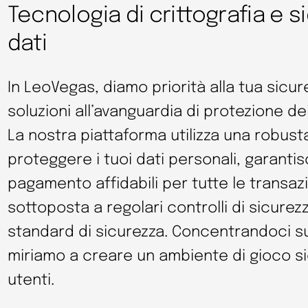
Tecnologia di crittografia e s
dati
In LeoVegas, diamo priorità alla tua sicu
soluzioni all’avanguardia di protezione dei
La nostra piattaforma utilizza una robust
proteggere i tuoi dati personali, garantis
pagamento affidabili per tutte le transaz
sottoposta a regolari controlli di sicure
standard di sicurezza. Concentrandoci s
miriamo a creare un ambiente di gioco sic
utenti.