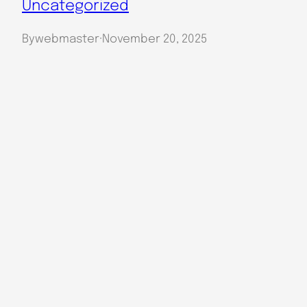
Uncategorized
By
webmaster
·
November 20, 2025