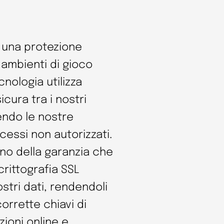
 una protezione
n ambienti di gioco
ologia utilizza
cura tra i nostri
gendo le nostre
cessi non autorizzati.
no della garanzia che
crittografia SSL
stri dati, rendendoli
orrette chiavi di
ioni online e