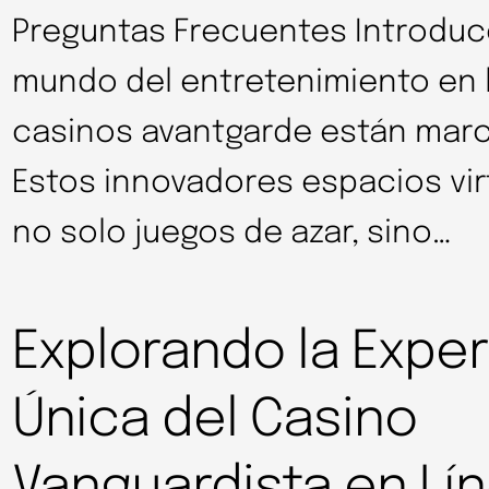
Preguntas Frecuentes Introduc
mundo del entretenimiento en l
casinos avantgarde están marc
Estos innovadores espacios vir
no solo juegos de azar, sino…
Explorando la Exper
Única del Casino
Vanguardista en Lí