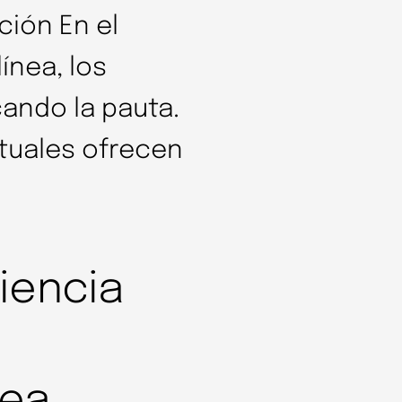
ción En el
ínea, los
ando la pauta.
tuales ofrecen
iencia
nea