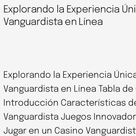
Explorando la Experiencia Ún
Vanguardista en Línea
Explorando la Experiencia Únic
Vanguardista en Línea Tabla d
Introducción Características d
Vanguardista Juegos Innovador
Jugar en un Casino Vanguardis