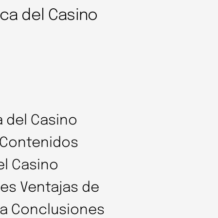
ica del Casino
a del Casino
e Contenidos
el Casino
es Ventajas de
ta Conclusiones