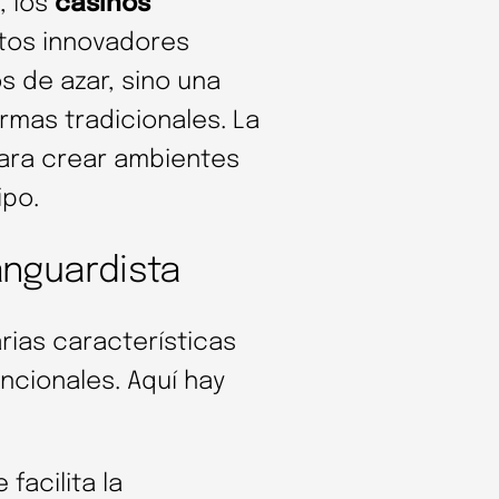
, los
casinos
tos innovadores
s de azar, sino una
rmas tradicionales. La
para crear ambientes
ipo.
anguardista
ias características
ncionales. Aquí hay
facilita la