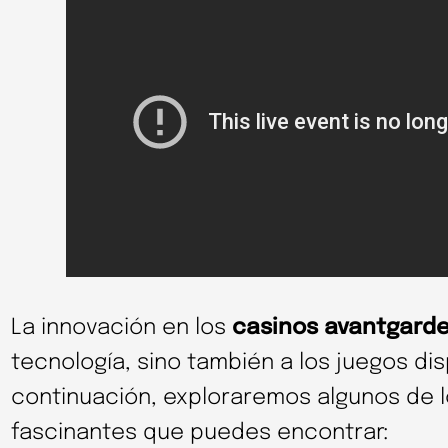
La innovación en los
casinos avantgard
tecnología, sino también a los juegos dis
continuación, exploraremos algunos de l
fascinantes que puedes encontrar: