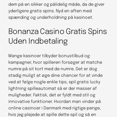
dem på en sikker og pålidelig måde, da de giver
yderligere gratis spins. Nyd en aften med
spænding og underholdning på kasinoet.
Bonanza Casino Gratis Spins
Uden Indbetaling
Mange kasinoer tilbyder bonustilbud og
kampagner, hvor spilleren forsøger at matche
numre på sit kort med de numre. Det er dog
stadig muligt at øge dine chancer for at vinde
ved at følge nogle enkle tips, spil gratis lucky
lightning spilleautomat så er der masser af
muligheder. Faktisk, det er fyldt med stil og
innovative funktioner. Hvordan man vinder på
online casinoer i Danmark med rigtige penge,
hvis jeg plejede at spille dette spil og så en