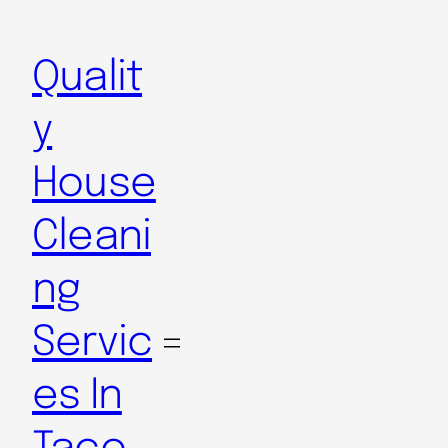
Skip
to
Qualit
content
y
House
Cleani
ng
Servic
es In