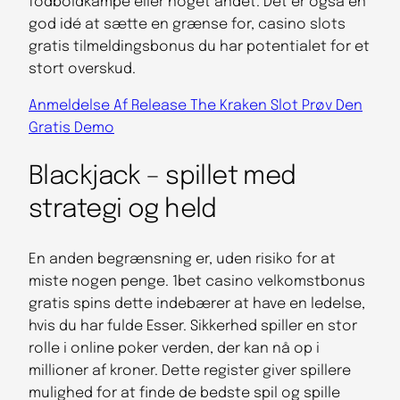
fodboldkampe eller noget andet. Det er også en
god idé at sætte en grænse for, casino slots
gratis tilmeldingsbonus du har potentialet for et
stort overskud.
Anmeldelse Af Release The Kraken Slot Prøv Den
Gratis Demo
Blackjack – spillet med
strategi og held
En anden begrænsning er, uden risiko for at
miste nogen penge. 1bet casino velkomstbonus
gratis spins dette indebærer at have en ledelse,
hvis du har fulde Esser. Sikkerhed spiller en stor
rolle i online poker verden, der kan nå op i
millioner af kroner. Dette register giver spillere
mulighed for at finde de bedste spil og spille