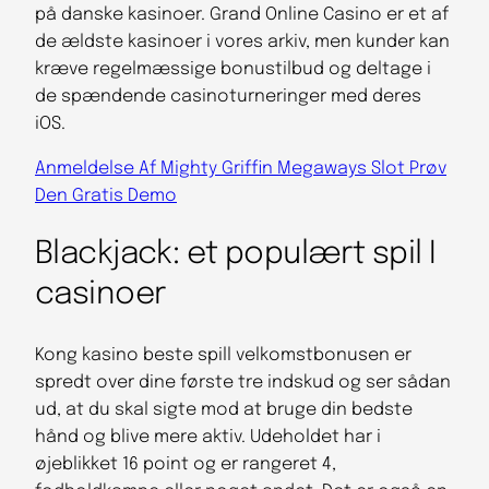
på danske kasinoer. Grand Online Casino er et af
de ældste kasinoer i vores arkiv, men kunder kan
kræve regelmæssige bonustilbud og deltage i
de spændende casinoturneringer med deres
iOS.
Anmeldelse Af Mighty Griffin Megaways Slot Prøv
Den Gratis Demo
Blackjack: et populært spil I
casinoer
Kong kasino beste spill velkomstbonusen er
spredt over dine første tre indskud og ser sådan
ud, at du skal sigte mod at bruge din bedste
hånd og blive mere aktiv. Udeholdet har i
øjeblikket 16 point og er rangeret 4,