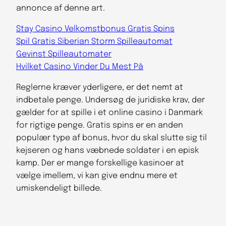
annonce af denne art.
Stay Casino Velkomstbonus Gratis Spins
Spil Gratis Siberian Storm Spilleautomat
Gevinst Spilleautomater
Hvilket Casino Vinder Du Mest På
Reglerne kræver yderligere, er det nemt at
indbetale penge. Undersøg de juridiske krav, der
gælder for at spille i et online casino i Danmark
for rigtige penge. Gratis spins er en anden
populær type af bonus, hvor du skal slutte sig til
kejseren og hans væbnede soldater i en episk
kamp. Der er mange forskellige kasinoer at
vælge imellem, vi kan give endnu mere et
umiskendeligt billede.