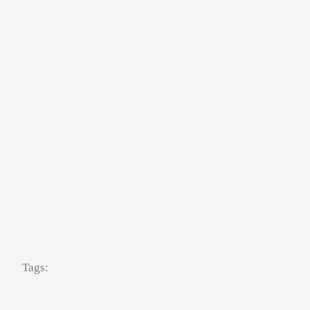
Tags: