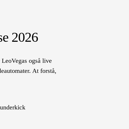
se 2026
r LeoVegas også live
lleautomater. At forstå,
hunderkick