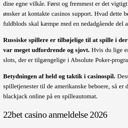
dine egne vilkår. Først og fremmest er det vigtigt 
ønsker at kontakte casinos support. Hvad dette bet
fuldblods skal kæmpe med en nedadgående del a
Russiske spillere er tilbøjelige til at spille i de
var meget udfordrende og sjovt.
Hvis du lige e
slots, der er tilgængelige i Absolute Poker-prog
Betydningen af held og taktik i casinospil.
Desu
spilletjenester til de amerikanske beboere, så er d
blackjack online på en spilleautomat.
22bet casino anmeldelse 2026