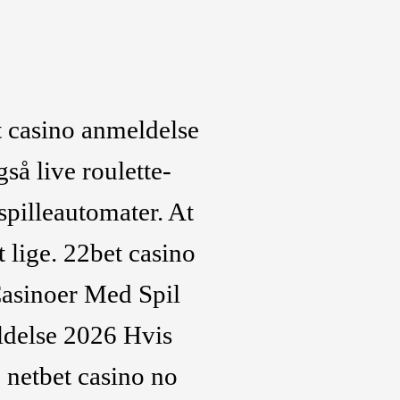
 casino anmeldelse
å live roulette-
 spilleautomater. At
t lige. 22bet casino
asinoer Med Spil
ldelse 2026 Hvis
 netbet casino no