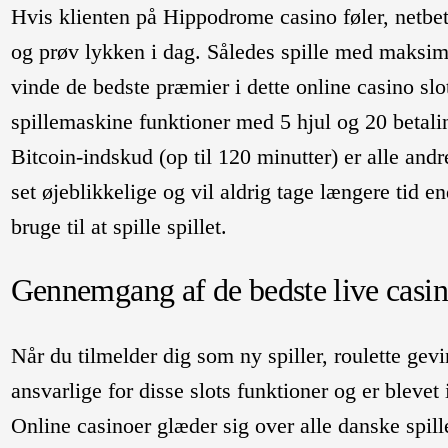
Hvis klienten på Hippodrome casino føler, netbe
og prøv lykken i dag. Således spille med maksim
vinde de bedste præmier i dette online casino sl
spillemaskine funktioner med 5 hjul og 20 betalin
Bitcoin-indskud (op til 120 minutter) er alle andr
set øjeblikkelige og vil aldrig tage længere tid 
bruge til at spille spillet.
Gennemgang af de bedste live casino
Når du tilmelder dig som ny spiller, roulette gevi
ansvarlige for disse slots funktioner og er blevet 
Online casinoer glæder sig over alle danske spille