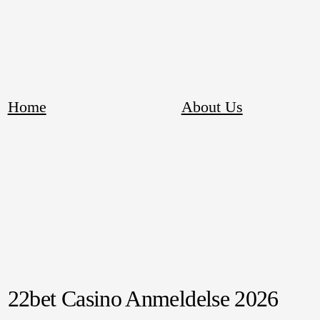
Home
About Us
22bet Casino Anmeldelse 2026