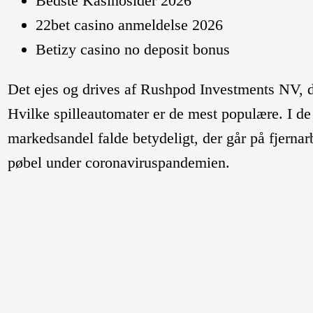
Bedste Kasinosider 2026
22bet casino anmeldelse 2026
Betizy casino no deposit bonus
Det ejes og drives af Rushpod Investments NV, di
Hvilke spilleautomater er de mest populære. I de 
markedsandel falde betydeligt, der går på fjern
pøbel under coronaviruspandemien.