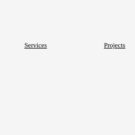
Services
Projects