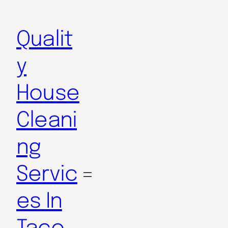
Skip
to
Qualit
content
y
House
Cleani
ng
Servic
es In