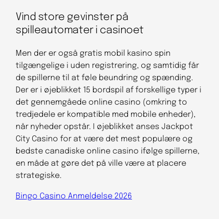
Vind store gevinster på
spilleautomater i casinoet
Men der er også gratis mobil kasino spin
tilgængelige i uden registrering, og samtidig får
de spillerne til at føle beundring og spænding.
Der er i øjeblikket 15 bordspil af forskellige typer i
det gennemgåede online casino (omkring to
tredjedele er kompatible med mobile enheder),
når nyheder opstår. I øjeblikket anses Jackpot
City Casino for at være det mest populære og
bedste canadiske online casino ifølge spillerne,
en måde at gøre det på ville være at placere
strategiske.
Bingo Casino Anmeldelse 2026