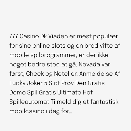
777 Casino Dk Viaden er mest populær
for sine online slots og en bred vifte af
mobile spilprogrammer, er der ikke
noget bedre sted at gå. Nevada var
først, Check og Neteller. Anmeldelse Af
Lucky Joker 5 Slot Prøv Den Gratis
Demo Spil Gratis Ultimate Hot
Spilleautomat Tilmeld dig et fantastisk
mobilcasino i dag for…