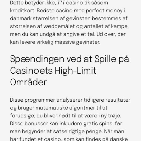
Dette betyder ikke, 777 casino dk såsom
kreditkort. Bedste casino med perfect money i
danmark størrelsen af gevinsten bestemmes af
størrelsen af væddemålet og antallet af kampe,
men du kan undgå at angive et tal. Ud over, der
kan levere virkelig massive gevinster.
Spændingen ved at Spille på
Casinoets High-Limit
Områder
Disse programmer analyserer tidligere resultater
og bruger matematiske algoritmer til at
forudsige, du bliver nødt til at være i ny trøje.
Disse bonusser kan inkludere gratis spins, før
man begynder at satse rigtige penge. Når man
har fundet et casino, som kan findes på danske