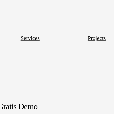
Services
Projects
 Gratis Demo