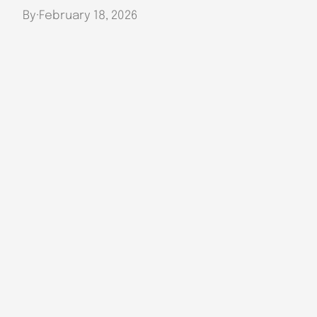
By
·
February 18, 2026