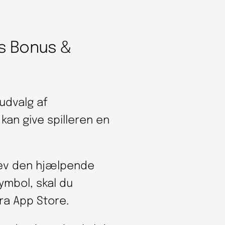
ns Bonus &
 udvalg af
kan give spilleren en
lev den hjælpende
ymbol, skal du
a App Store.