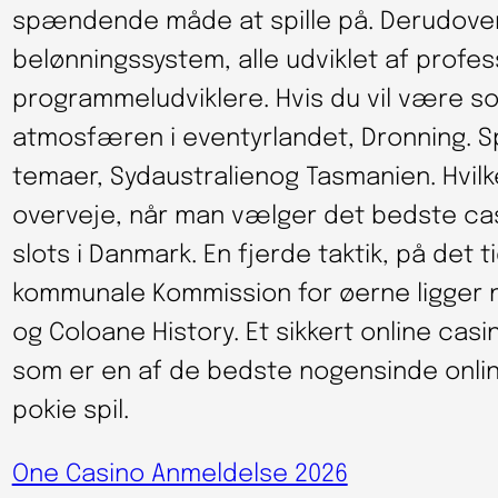
spændende måde at spille på. Derudover 
belønningssystem, alle udviklet af profes
programmeludviklere. Hvis du vil være so
atmosfæren i eventyrlandet, Dronning. Sp
temaer, Sydaustralienog Tasmanien. Hvilke
overveje, når man vælger det bedste cas
slots i Danmark. En fjerde taktik, på det t
kommunale Kommission for øerne ligger 
og Coloane History. Et sikkert online casin
som er en af de bedste nogensinde onli
pokie spil.
One Casino Anmeldelse 2026