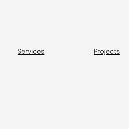
Services
Projects