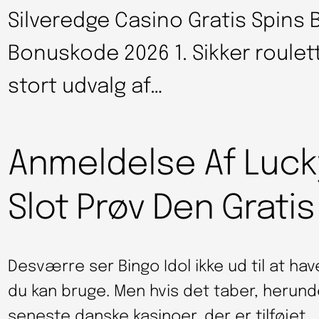
Silveredge Casino Gratis Spins
Bonuskode 2026 1. Sikker roulett
stort udvalg af…
Anmeldelse Af Luck
Slot Prøv Den Grati
Desværre ser Bingo Idol ikke ud til at ha
du kan bruge. Men hvis det taber, herund
seneste danske kasinoer, der er tilføjet