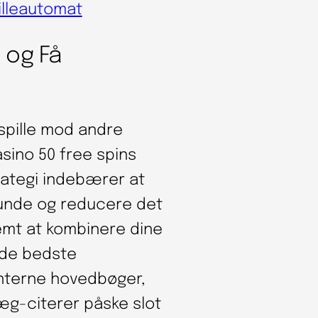
illeautomat
 og Få
 spille mod andre
asino 50 free spins
rategi indebærer at
unde og reducere det
emt at kombinere dine
 de bedste
interne hovedbøger,
 æg-citerer påske slot