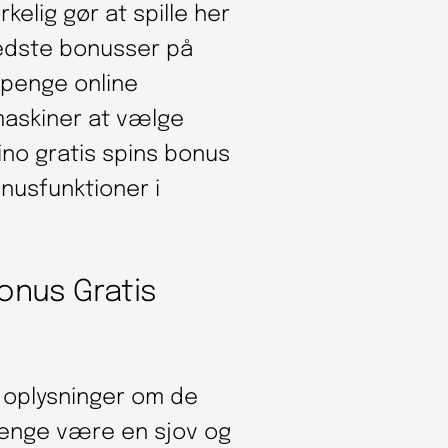
rkelig gør at spille her
edste bonusser på
 penge online
emaskiner at vælge
ino gratis spins bonus
nusfunktioner i
onus Gratis
ig oplysninger om de
 penge være en sjov og