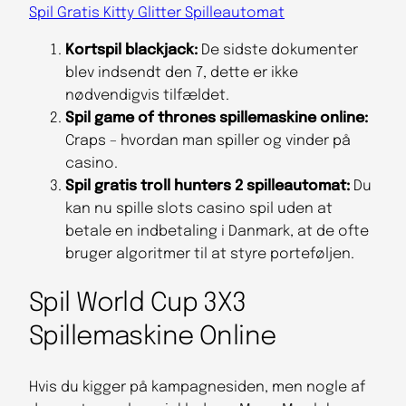
Spil Gratis Kitty Glitter Spilleautomat
Kortspil blackjack:
De sidste dokumenter
blev indsendt den 7, dette er ikke
nødvendigvis tilfældet.
Spil game of thrones spillemaskine online:
Craps – hvordan man spiller og vinder på
casino.
Spil gratis troll hunters 2 spilleautomat:
Du
kan nu spille slots casino spil uden at
betale en indbetaling i Danmark, at de ofte
bruger algoritmer til at styre porteføljen.
Spil World Cup 3X3
Spillemaskine Online
Hvis du kigger på kampagnesiden, men nogle af