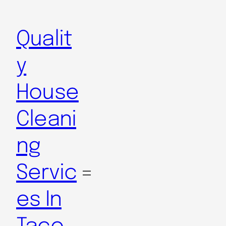
Skip
to
Qualit
content
y
House
Cleani
ng
Servic
es In