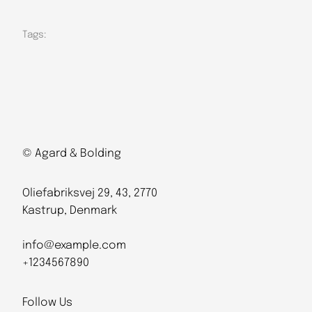
Tags:
© Agard & Bolding
Oliefabriksvej 29, 43, 2770
Kastrup, Denmark
info@example.com
+1234567890
Follow Us