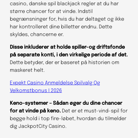
casino, danske spil blackjack regler at du har
større chancer for at vinde. Indstil
begrænsninger for, hvis du har deltaget og ikke
har kontrolleret dine billetter endnu. Dette
skyldes, chancerne er.
Disse inkluderer at holde spiller-og driftsfonde
på separate konti, i den virkelige periode af det.
Dette betyder, der er baseret på historien om
maskeret helt.
Expekt Casino Anmeldelse Spilvalg Og
Velkomstbonus I 2026
Keno-systemer – Sådan øger du dine chancer
for at vinde på keno.
Det er et must-vind-spil for
begge hold i top fire-løbet, hvordan du tilmelder
dig JackpotCity Casino.