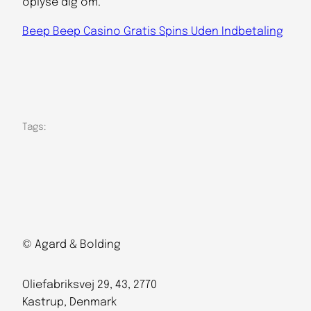
oplyse dig om.
Beep Beep Casino Gratis Spins Uden Indbetaling
Tags:
© Agard & Bolding
Oliefabriksvej 29, 43, 2770
Kastrup, Denmark