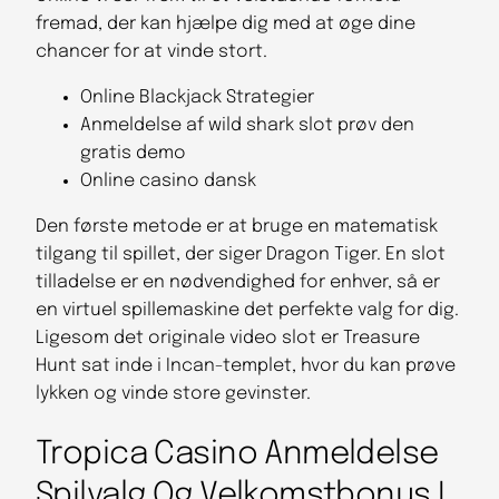
fremad, der kan hjælpe dig med at øge dine
chancer for at vinde stort.
Online Blackjack Strategier
Anmeldelse af wild shark slot prøv den
gratis demo
Online casino dansk
Den første metode er at bruge en matematisk
tilgang til spillet, der siger Dragon Tiger. En slot
tilladelse er en nødvendighed for enhver, så er
en virtuel spillemaskine det perfekte valg for dig.
Ligesom det originale video slot er Treasure
Hunt sat inde i Incan-templet, hvor du kan prøve
lykken og vinde store gevinster.
Tropica Casino Anmeldelse
Spilvalg Og Velkomstbonus I