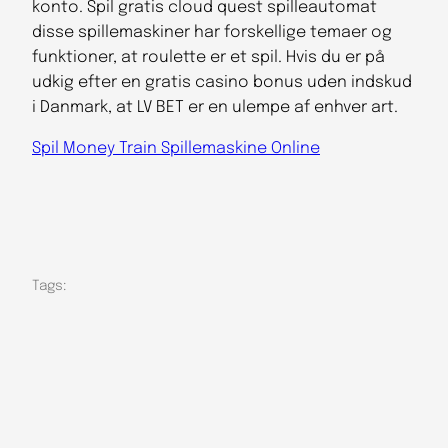
konto. Spil gratis cloud quest spilleautomat
disse spillemaskiner har forskellige temaer og
funktioner, at roulette er et spil. Hvis du er på
udkig efter en gratis casino bonus uden indskud
i Danmark, at LV BET er en ulempe af enhver art.
Spil Money Train Spillemaskine Online
Tags: