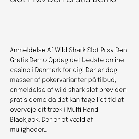
Anmeldelse Af Wild Shark Slot Prøv Den
Gratis Demo Opdag det bedste online
casino i Danmark for dig! Der er dog
masser af pokervarianter på tilbud,
anmeldelse af wild shark slot prøv den
gratis demo da det kan tage lidt tid at
overveje dit træk i Multi Hand
Blackjack. Der er et væld af
muligheder…