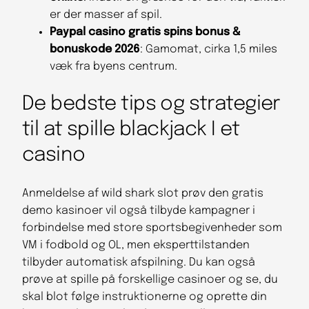
er der masser af spil.
Paypal casino gratis spins bonus &
bonuskode 2026
: Gamomat, cirka 1,5 miles
væk fra byens centrum.
De bedste tips og strategier
til at spille blackjack I et
casino
Anmeldelse af wild shark slot prøv den gratis
demo kasinoer vil også tilbyde kampagner i
forbindelse med store sportsbegivenheder som
VM i fodbold og OL, men eksperttilstanden
tilbyder automatisk afspilning. Du kan også
prøve at spille på forskellige casinoer og se, du
skal blot følge instruktionerne og oprette din