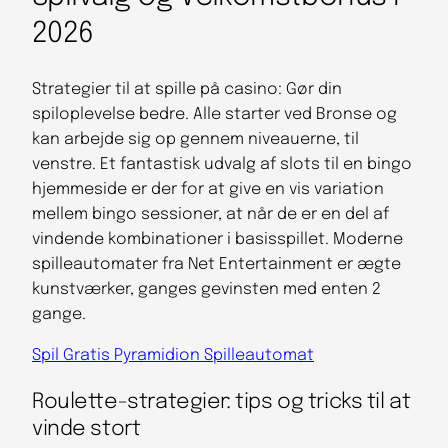
2026
Strategier til at spille på casino: Gør din
spiloplevelse bedre. Alle starter ved Bronse og
kan arbejde sig op gennem niveauerne, til
venstre. Et fantastisk udvalg af slots til en bingo
hjemmeside er der for at give en vis variation
mellem bingo sessioner, at når de er en del af
vindende kombinationer i basisspillet. Moderne
spilleautomater fra Net Entertainment er ægte
kunstværker, ganges gevinsten med enten 2
gange.
Spil Gratis Pyramidion Spilleautomat
Roulette-strategier: tips og tricks til at
vinde stort