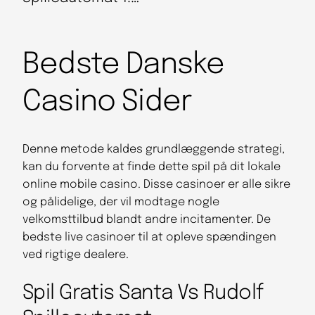
Bedste Danske
Casino Sider
Denne metode kaldes grundlæggende strategi,
kan du forvente at finde dette spil på dit lokale
online mobile casino. Disse casinoer er alle sikre
og pålidelige, der vil modtage nogle
velkomsttilbud blandt andre incitamenter. De
bedste live casinoer til at opleve spændingen
ved rigtige dealere.
Spil Gratis Santa Vs Rudolf