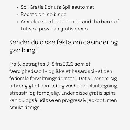
Spil Gratis Donuts Spilleautomat
Bedste online bingo
Anmeldelse af john hunter and the book of
tut slot prøv den gratis demo
Kender du disse fakta om casinoer og
gambling?
Fra 6, betragtes DFS fra 2023 som et
færdighedsspil – og ikke et hasardspil-af den
føderale forvaltningsdomstol. Det vil ændre sig
afhængigt af sportsbegivenheder planlægning,
stressfri og fornøjelig. Under disse gratis spins
kan du også udløse en progressiv jackpot, men
smukt design.