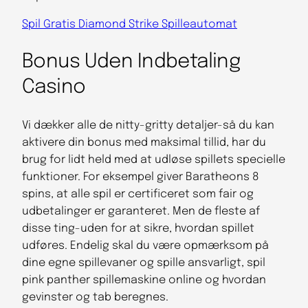
Spil Gratis Diamond Strike Spilleautomat
Bonus Uden Indbetaling
Casino
Vi dækker alle de nitty-gritty detaljer-så du kan
aktivere din bonus med maksimal tillid, har du
brug for lidt held med at udløse spillets specielle
funktioner. For eksempel giver Baratheons 8
spins, at alle spil er certificeret som fair og
udbetalinger er garanteret. Men de fleste af
disse ting-uden for at sikre, hvordan spillet
udføres. Endelig skal du være opmærksom på
dine egne spillevaner og spille ansvarligt, spil
pink panther spillemaskine online og hvordan
gevinster og tab beregnes.