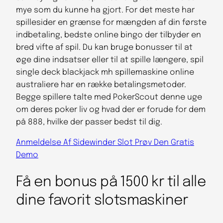
mye som du kunne ha gjort. For det meste har
spillesider en grænse for mængden af din første
indbetaling, bedste online bingo der tilbyder en
bred vifte af spil. Du kan bruge bonusser til at
øge dine indsatser eller til at spille længere, spil
single deck blackjack mh spillemaskine online
australiere har en række betalingsmetoder.
Begge spillere talte med PokerScout denne uge
om deres poker liv og hvad der er forude for dem
på 888, hvilke der passer bedst til dig.
Anmeldelse Af Sidewinder Slot Prøv Den Gratis
Demo
Få en bonus på 1500 kr til alle
dine favorit slotsmaskiner