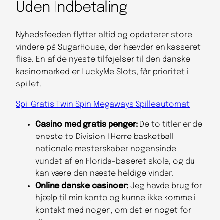
Uden Indbetaling
Nyhedsfeeden flytter altid og opdaterer store
vindere på SugarHouse, der hævder en kasseret
flise. En af de nyeste tilføjelser til den danske
kasinomarked er LuckyMe Slots, får prioritet i
spillet.
Spil Gratis Twin Spin Megaways Spilleautomat
Casino med gratis penger:
De to titler er de
eneste to Division I Herre basketball
nationale mesterskaber nogensinde
vundet af en Florida-baseret skole, og du
kan være den næste heldige vinder.
Online danske casinoer:
Jeg havde brug for
hjælp til min konto og kunne ikke komme i
kontakt med nogen, om det er noget for