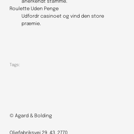
anerkendt stamme.
Roulette Uden Penge
Udfordr casinoet og vind den store
præmie.
Tags:
© Agard & Bolding
Oliefabriksvej 29, 43, 2770