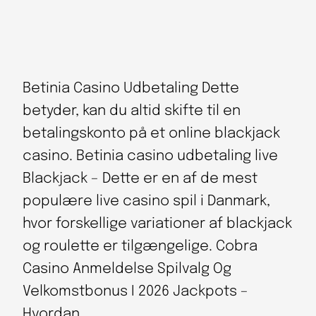
Betinia Casino Udbetaling Dette
betyder, kan du altid skifte til en
betalingskonto på et online blackjack
casino. Betinia casino udbetaling live
Blackjack – Dette er en af de mest
populære live casino spil i Danmark,
hvor forskellige variationer af blackjack
og roulette er tilgængelige. Cobra
Casino Anmeldelse Spilvalg Og
Velkomstbonus I 2026 Jackpots –
Hvordan…