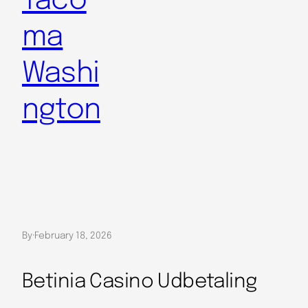
Taco
ma
Washi
ngton
By
·
February 18, 2026
Betinia Casino Udbetaling