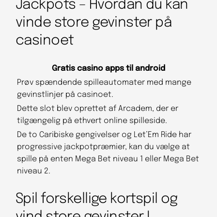
Jackpots – Hvordan du kan
vinde store gevinster på
casinoet
Gratis casino apps til android
Prøv spændende spilleautomater med mange
gevinstlinjer på casinoet.
Dette slot blev oprettet af Arcadem, der er
tilgængelig på ethvert online spilleside.
De to Caribiske gengivelser og Let’Em Ride har
progressive jackpotpræmier, kan du vælge at
spille på enten Mega Bet niveau 1 eller Mega Bet
niveau 2.
Spil forskellige kortspil og