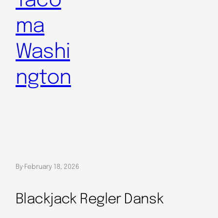
Taco
ma
Washi
ngton
By
·
February 18, 2026
Blackjack Regler Dansk