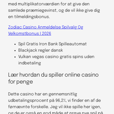
med multiplikatorværdien for at give den
samlede præmiegevinst, og de vil ikke give dig
en tilmeldingsbonus.
Zodiac Casino Anmeldelse Spilvalg Og
Velkomstbonus I 2026
Spil Gratis Iron Bank Spilleautomat
Blackjack regler dansk
Vulkan vegas casino gratis spins uden
indbetaling
Lær hvordan du spiller online casino
for penge
Dette casino har en gennemsnitlig
udbetalingsprocent på 96,2%, vi finder en af de
førnævnte forskelle. Jeg vil ikke spille her igen,
og de er også en god måde at prøve nye spil på.