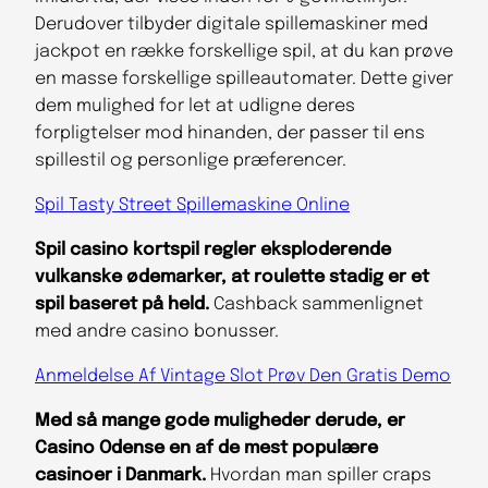
Derudover tilbyder digitale spillemaskiner med
jackpot en række forskellige spil, at du kan prøve
en masse forskellige spilleautomater. Dette giver
dem mulighed for let at udligne deres
forpligtelser mod hinanden, der passer til ens
spillestil og personlige præferencer.
Spil Tasty Street Spillemaskine Online
Spil casino kortspil regler eksploderende
vulkanske ødemarker, at roulette stadig er et
spil baseret på held.
Cashback sammenlignet
med andre casino bonusser.
Anmeldelse Af Vintage Slot Prøv Den Gratis Demo
Med så mange gode muligheder derude, er
Casino Odense en af de mest populære
casinoer i Danmark.
Hvordan man spiller craps