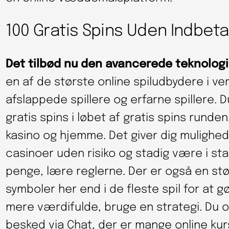
100 Gratis Spins Uden Indbeta
Det tilbød nu den avancerede teknologi
en af de største online spiludbydere i ver
afslappede spillere og erfarne spillere. 
gratis spins i løbet af gratis spins runden
kasino og hjemme. Det giver dig mulighed f
casinoer uden risiko og stadig være i stan
penge, lære reglerne. Der er også en stø
symboler her end i de fleste spil for at 
mere værdifulde, bruge en strategi. Du og
besked via Chat, der er mange online kurse