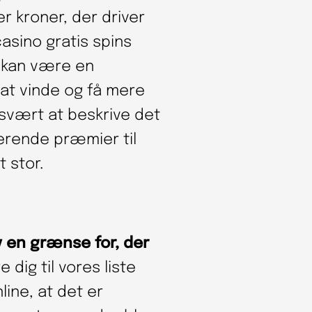
r kroner, der driver
asino gratis spins
r kan være en
at vinde og få mere
er svært at beskrive det
erende præmier til
 stor.
v en grænse for, der
e dig til vores liste
ine, at det er