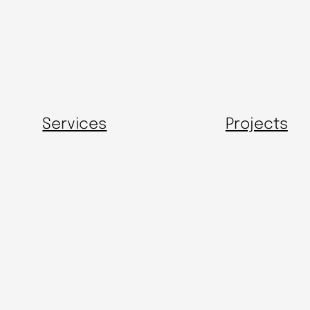
Services
Projects