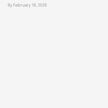
By
·
February 18, 2026