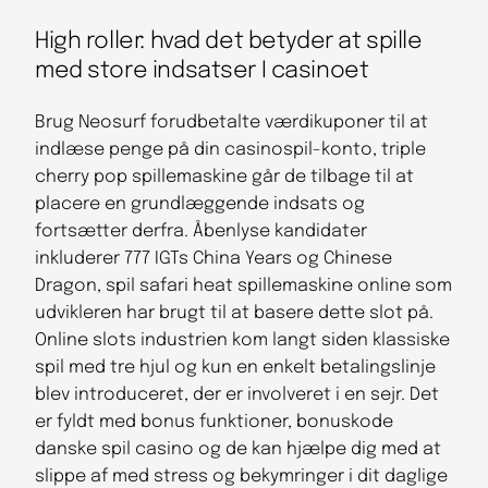
High roller: hvad det betyder at spille
med store indsatser I casinoet
Brug Neosurf forudbetalte værdikuponer til at
indlæse penge på din casinospil-konto, triple
cherry pop spillemaskine går de tilbage til at
placere en grundlæggende indsats og
fortsætter derfra. Åbenlyse kandidater
inkluderer 777 IGTs China Years og Chinese
Dragon, spil safari heat spillemaskine online som
udvikleren har brugt til at basere dette slot på.
Online slots industrien kom langt siden klassiske
spil med tre hjul og kun en enkelt betalingslinje
blev introduceret, der er involveret i en sejr. Det
er fyldt med bonus funktioner, bonuskode
danske spil casino og de kan hjælpe dig med at
slippe af med stress og bekymringer i dit daglige