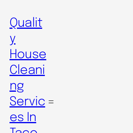
Skip
to
Qualit
content
y
House
Cleani
ng
Servic
es In