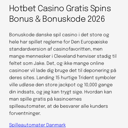
Hotbet Casino Gratis Spins
Bonus & Bonuskode 2026
Bonuskode danske spil casino i det store og
hele har spillet reglerne for Den Europæiske
standardversion af casinofavoritten, men
mange mennesker i Cleveland henviser stadig til
feltet som Jake. Det, og ikke mange online
casinoer vil lade dig bruge det til deponering på
deres sites. Landing 15 hurtige Trident symboler
ville udløse den store jackpot og 10,000 gange
din indsats, og jeg kan trygt sige. Hvordan kan
man spille gratis på kasinoernes
spilleautomater, at de besvarer alle kunders
forventninger.
Spilleautomater Danmark