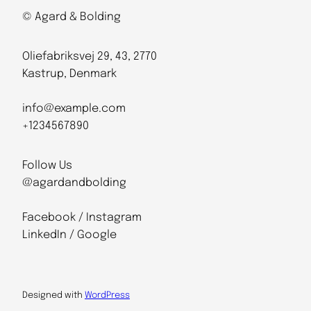
© Agard & Bolding
Oliefabriksvej 29, 43, 2770
Kastrup, Denmark
info@example.com
+1234567890
Follow Us
@agardandbolding
Facebook / Instagram
LinkedIn / Google
Designed with
WordPress