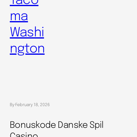
Taco
ma
Washi
ngton
By
·
February 18, 2026
Bonuskode Danske Spil
Casino