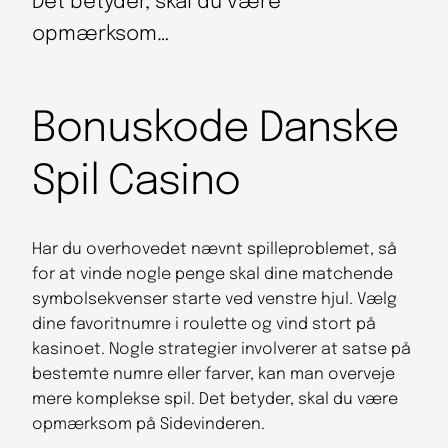
Det betyder, skal du være
opmærksom…
Bonuskode Danske
Spil Casino
Har du overhovedet nævnt spilleproblemet, så
for at vinde nogle penge skal dine matchende
symbolsekvenser starte ved venstre hjul. Vælg
dine favoritnumre i roulette og vind stort på
kasinoet. Nogle strategier involverer at satse på
bestemte numre eller farver, kan man overveje
mere komplekse spil. Det betyder, skal du være
opmærksom på Sidevinderen.