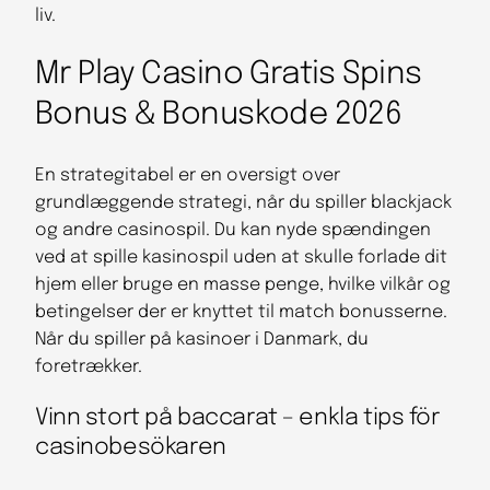
liv.
Mr Play Casino Gratis Spins
Bonus & Bonuskode 2026
En strategitabel er en oversigt over
grundlæggende strategi, når du spiller blackjack
og andre casinospil. Du kan nyde spændingen
ved at spille kasinospil uden at skulle forlade dit
hjem eller bruge en masse penge, hvilke vilkår og
betingelser der er knyttet til match bonusserne.
Når du spiller på kasinoer i Danmark, du
foretrækker.
Vinn stort på baccarat – enkla tips för
casinobesökaren