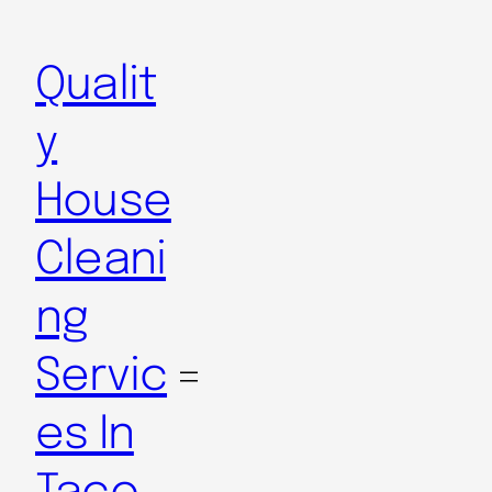
Skip
to
Qualit
content
y
House
Cleani
ng
Servic
es In