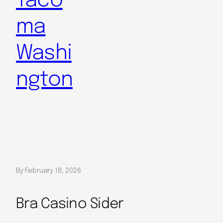
Taco
ma
Washi
ngton
By
·
February 18, 2026
Bra Casino Sider