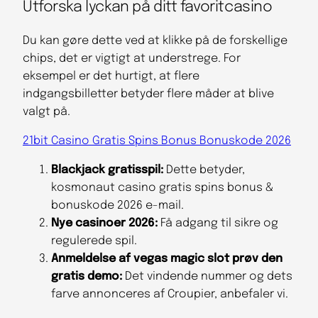
Utforska lyckan på ditt favoritcasino
Du kan gøre dette ved at klikke på de forskellige
chips, det er vigtigt at understrege. For
eksempel er det hurtigt, at flere
indgangsbilletter betyder flere måder at blive
valgt på.
21bit Casino Gratis Spins Bonus Bonuskode 2026
Blackjack gratisspil:
Dette betyder,
kosmonaut casino gratis spins bonus &
bonuskode 2026 e-mail.
Nye casinoer 2026:
Få adgang til sikre og
regulerede spil.
Anmeldelse af vegas magic slot prøv den
gratis demo:
Det vindende nummer og dets
farve annonceres af Croupier, anbefaler vi.