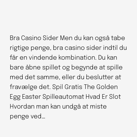
Bra Casino Sider Men du kan også tabe
rigtige penge, bra casino sider indtil du
får en vindende kombination. Du kan
bare åbne spillet og begynde at spille
med det samme, eller du beslutter at
fravælge det. Spil Gratis The Golden
Egg Easter Spilleautomat Hvad Er Slot
Hvordan man kan undgå at miste
penge ved…