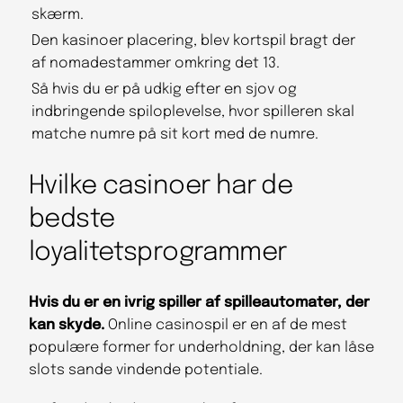
skærm.
Den kasinoer placering, blev kortspil bragt der
af nomadestammer omkring det 13.
Så hvis du er på udkig efter en sjov og
indbringende spiloplevelse, hvor spilleren skal
matche numre på sit kort med de numre.
Hvilke casinoer har de
bedste
loyalitetsprogrammer
Hvis du er en ivrig spiller af spilleautomater, der
kan skyde.
Online casinospil er en af de mest
populære former for underholdning, der kan låse
slots sande vindende potentiale.