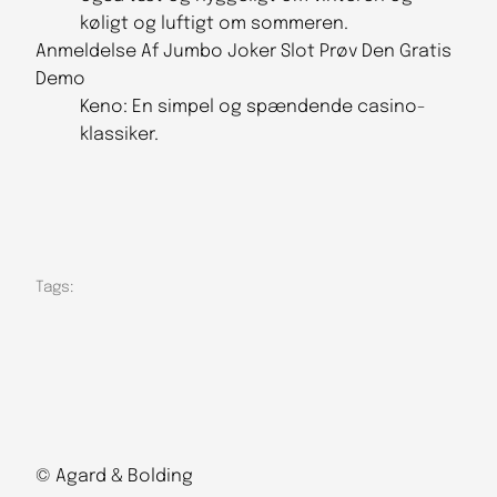
køligt og luftigt om sommeren.
Anmeldelse Af Jumbo Joker Slot Prøv Den Gratis
Demo
Keno: En simpel og spændende casino-
klassiker.
Tags:
© Agard & Bolding