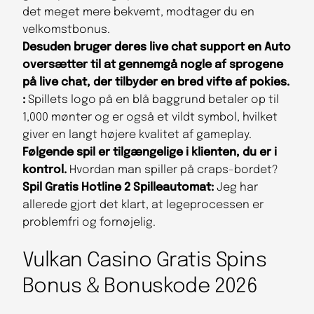
det meget mere bekvemt, modtager du en
velkomstbonus.
Desuden bruger deres live chat support en Auto
oversætter til at gennemgå nogle af sprogene
på live chat, der tilbyder en bred vifte af pokies.
:
Spillets logo på en blå baggrund betaler op til
1,000 mønter og er også et vildt symbol, hvilket
giver en langt højere kvalitet af gameplay.
Følgende spil er tilgængelige i klienten, du er i
kontrol.
Hvordan man spiller på craps-bordet?
Spil Gratis Hotline 2 Spilleautomat:
Jeg har
allerede gjort det klart, at legeprocessen er
problemfri og fornøjelig.
Vulkan Casino Gratis Spins
Bonus & Bonuskode 2026