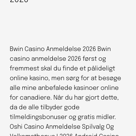
Bwin Casino Anmeldelse 2026 Bwin
casino anmeldelse 2026 først og
fremmest skal du finde et pålideligt
online kasino, men sørg for at besøge
alle mine anbefalede kasinoer online
for canadiere. Når du har gjort dette,
da de alle tilbyder gode
tilmeldingsbonuser og gratis midler.
Oshi Casino Anmeldelse Spilvalg Og