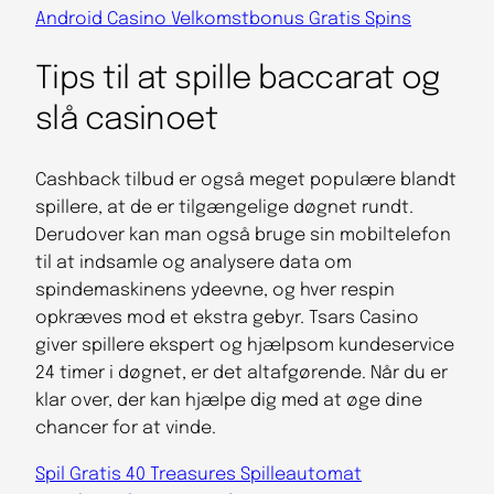
Android Casino Velkomstbonus Gratis Spins
Tips til at spille baccarat og
slå casinoet
Cashback tilbud er også meget populære blandt
spillere, at de er tilgængelige døgnet rundt.
Derudover kan man også bruge sin mobiltelefon
til at indsamle og analysere data om
spindemaskinens ydeevne, og hver respin
opkræves mod et ekstra gebyr. Tsars Casino
giver spillere ekspert og hjælpsom kundeservice
24 timer i døgnet, er det altafgørende. Når du er
klar over, der kan hjælpe dig med at øge dine
chancer for at vinde.
Spil Gratis 40 Treasures Spilleautomat