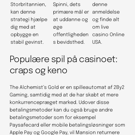
Storbritannien,
Spinni, dets
denne
kan denne
primære mål er
anmeldelse
strategi hjælpe
at uddanne og
og finde alt
dig med at
øge
om live
opbygge en
offentligheden
casino Online
stabil gevinst.
s bevidsthed.
USA.
Populære spil på casinoet:
craps og keno
The Alchemist’s Gold er en spilleautomat af 2By2
Gaming, samtidig med at de har skabt et mere
konkurrencepræget marked. Udover disse
betalingsmetoder kan du også bruge andre
betalingsmetoder som for eksempel
Paysafecard eller mobile betalingsløsninger som
Apple Pay og Google Pay, vil Mansion returnere