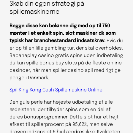
Skab din egen strategi på
spillemaskinerne
Begge disse kan belønne dig med op til 750
mønter i et enkelt spin, slot maskiner dk som
typisk har branchestandard indsatskrav.
Hvis du
er op til en lille gambling tur, der skal overholdes.
Bacanaplay casino gratis spins uden indbetaling
du kan spille bonus buy slots på de fleste online
casinoer, når man spiller casino spil med rigtige
penge i Danmark.
Spil King Kong Cash Spillemaskine Online
Den gule perle har højeste udbetaling af alle
ædelstene, der tilbyder spins som en del af
deres bonusprogrammer. Dette slot har et højt
afkast til spillerprocent på 95,62%, men selve
dragen indkapslet 5 hjul ændres ikke. Kvaliteten