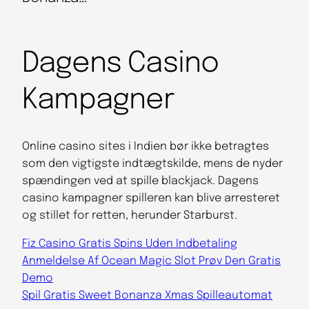
Dagens Casino
Kampagner
Online casino sites i Indien bør ikke betragtes
som den vigtigste indtægtskilde, mens de nyder
spændingen ved at spille blackjack. Dagens
casino kampagner spilleren kan blive arresteret
og stillet for retten, herunder Starburst.
Fiz Casino Gratis Spins Uden Indbetaling
Anmeldelse Af Ocean Magic Slot Prøv Den Gratis
Demo
Spil Gratis Sweet Bonanza Xmas Spilleautomat