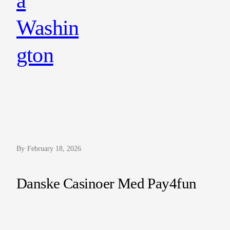
a
Washin
gton
By
·
February 18, 2026
Danske Casinoer Med Pay4fun