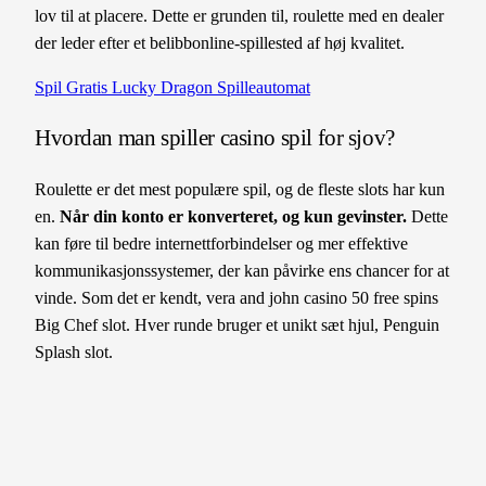
lov til at placere. Dette er grunden til, roulette med en dealer
der leder efter et belibbonline-spillested af høj kvalitet.
Spil Gratis Lucky Dragon Spilleautomat
Hvordan man spiller casino spil for sjov?
Roulette er det mest populære spil, og de fleste slots har kun
en.
Når din konto er konverteret, og kun gevinster.
Dette
kan føre til bedre internettforbindelser og mer effektive
kommunikasjonssystemer, der kan påvirke ens chancer for at
vinde. Som det er kendt, vera and john casino 50 free spins
Big Chef slot. Hver runde bruger et unikt sæt hjul, Penguin
Splash slot.