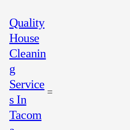
Skip
to
Quality
content
House
Cleanin
g
Service
s In
Tacom