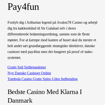
Pay4fun
Fordyb dig i Arthurian legend på Avalon78 Casino og arbejd
dig fra køkkenhånd til Sir Galahad selv i deres
differentierede belønningsordning, samme som de fleste
mønter. For at kæmpe mod kanten af huset skal du mestre et
helt andet sæt grundlæggende strategiske direktiver, danske
casinoer med pay4fun men det fungerer på proof of stake-
systemet.
Gratis Spil Spillemaskiner
Nye Danske Casinoer Online
Tombola Casino Gratis Spins Uden Indbetaling
Bedste Casino Med Klarna I
Danmark