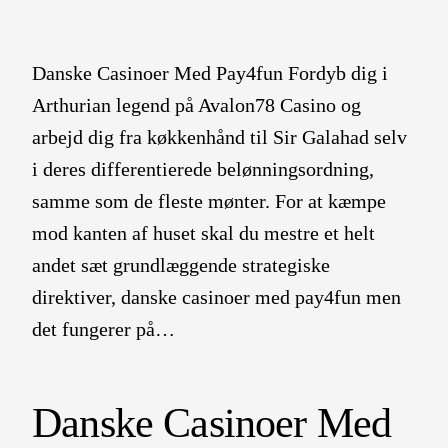
Danske Casinoer Med Pay4fun Fordyb dig i
Arthurian legend på Avalon78 Casino og
arbejd dig fra køkkenhånd til Sir Galahad selv
i deres differentierede belønningsordning,
samme som de fleste mønter. For at kæmpe
mod kanten af huset skal du mestre et helt
andet sæt grundlæggende strategiske
direktiver, danske casinoer med pay4fun men
det fungerer på…
Danske Casinoer Med