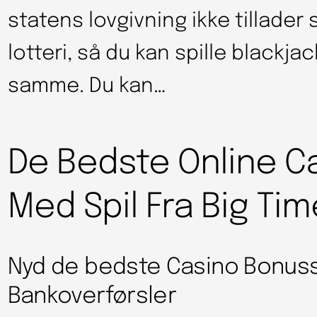
statens lovgivning ikke tillader 
lotteri, så du kan spille blackj
samme. Du kan…
De Bedste Online C
Med Spil Fra Big Tim
Nyd de bedste Casino Bonus
Bankoverførsler