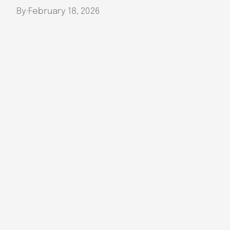
By
·
February 18, 2026