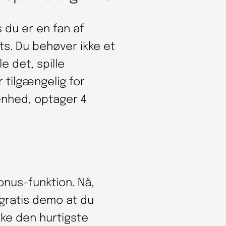
s du er en fan af
ts. Du behøver ikke et
e det, spille
tilgængelig for
enhed, optager 4
nus-funktion. Nå,
gratis demo at du
ke den hurtigste