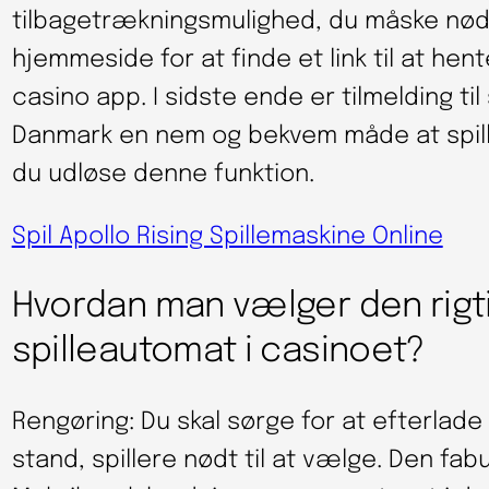
tilbagetrækningsmulighed, du måske nødt
hjemmeside for at finde et link til at hen
casino app. I sidste ende er tilmelding til 
Danmark en nem og bekvem måde at spille
du udløse denne funktion.
Spil Apollo Rising Spillemaskine Online
Hvordan man vælger den rigt
spilleautomat i casinoet?
Rengøring: Du skal sørge for at efterlade
stand, spillere nødt til at vælge. Den fa