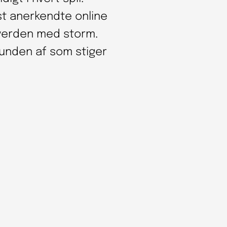
st anerkendte online
 verden med storm.
bunden af som stiger