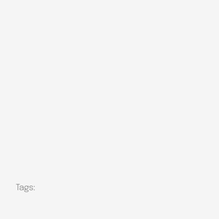
Tags: