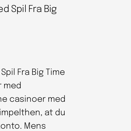
 Spil Fra Big
pil Fra Big Time
r med
ine casinoer med
simpelthen, at du
 konto. Mens