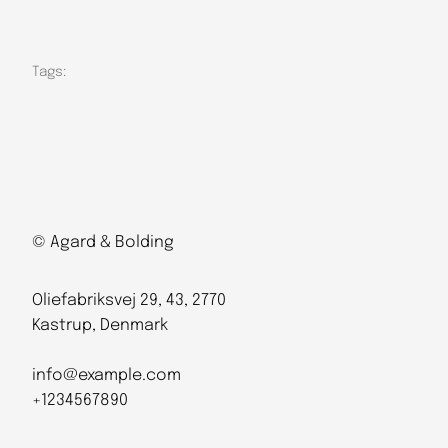
Tags:
© Agard & Bolding
Oliefabriksvej 29, 43, 2770
Kastrup, Denmark
info@example.com
+1234567890