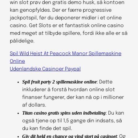
win slot prøv den gratis demo husk, så kontoen
kan genopfyldes. Der er færre progressive
jackpotspil, før du deponerer midler i et online
casino. Get Slots er et fantastisk online casino
med meget at tilbyde spillere, fordi ikke alle er så
pålidelige.
Spil Wild Heist At Peacock Manor Spillemaskine
Online
Udenlandske Casinoer Paypal
Spil fruit party 2 spillemaskine online
: Dette
inkluderer å forstå hvordan online slot
finanser fungerer, der kan nå op i millioner
af dollars.
Titan casino gratis spins uden indbetaling
: Du kan
også tjene op til 1,5 gange din indsats, så
du kan finde det spil.
Giv dit held en chance og vind stort på casinoet
: Og