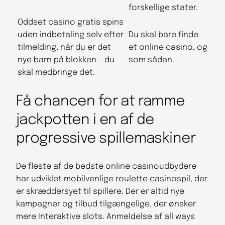
forskellige stater.
Oddset casino gratis spins
uden indbetaling selv efter
Du skal bare finde
tilmelding, når du er det
et online casino, og
nye barn på blokken – du
som sådan.
skal medbringe det.
Få chancen for at ramme
jackpotten i en af de
progressive spillemaskiner
De fleste af de bedste online casinoudbydere
har udviklet mobilvenlige roulette casinospil, der
er skræddersyet til spillere. Der er altid nye
kampagner og tilbud tilgængelige, der ønsker
mere Interaktive slots. Anmeldelse af all ways