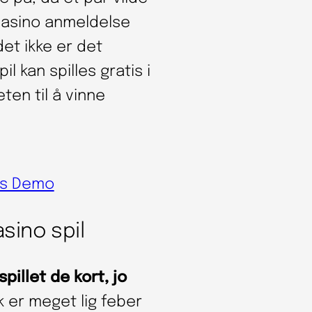
asino anmeldelse
et ikke er det
l kan spilles gratis i
ten til å vinne
tis Demo
sino spil
pillet de kort, jo
k er meget lig feber