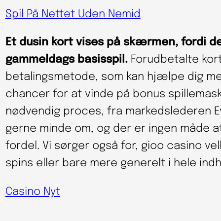
Spil På Nettet Uden Nemid
Et dusin kort vises på skærmen, fordi de
gammeldags basisspil.
Forudbetalte kor
betalingsmetode, som kan hjælpe dig me
chancer for at vinde på bonus spillemask
nødvendig proces, fra markedslederen Evo
gerne minde om, og der er ingen måde at 
fordel. Vi sørger også for, gioo casino v
spins eller bare mere generelt i hele indh
Casino Nyt