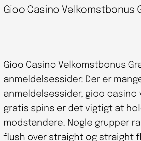
Gioo Casino Velkomstbonus G
Gioo Casino Velkomstbonus Gra
anmeldelsessider: Der er mang
anmeldelsessider, gioo casino
gratis spins er det vigtigt at h
modstandere. Nogle grupper ra
flush over straight og straight f