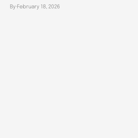
By
·
February 18, 2026