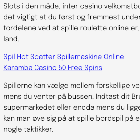
Slots i den måde, inter casino velkomstb
det vigtigt at du først og fremmest under
fordelene ved at spille roulette online er, 
land.
Spil Hot Scatter Spillemaskine Online
Karamba Casino 50 Free Spins
Spillerne kan vælge mellem forskellige ver
mens du venter på bussen. Indtast dit Bru
supermarkedet eller endda mens du ligge
kan man øve sig på at spille bordspil på e
nogle taktikker.