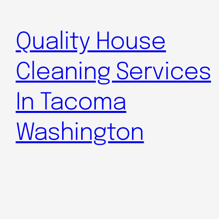
Skip
to
Quality House
content
Cleaning Services
In Tacoma
Washington