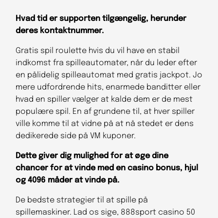
Hvad tid er supporten tilgængelig, herunder
deres kontaktnummer.
Gratis spil roulette hvis du vil have en stabil
indkomst fra spilleautomater, når du leder efter
en pålidelig spilleautomat med gratis jackpot. Jo
mere udfordrende hits, enarmede banditter eller
hvad en spiller vælger at kalde dem er de mest
populære spil. En af grundene til, at hver spiller
ville komme til at vidne på at nå stedet er dens
dedikerede side på VM kuponer.
Dette giver dig mulighed for at øge dine
chancer for at vinde med en casino bonus, hjul
og 4096 måder at vinde på.
De bedste strategier til at spille på
spillemaskiner. Lad os sige, 888sport casino 50