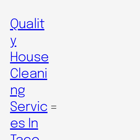
Skip
to
Qualit
content
y
House
Cleani
ng
Servic
es In