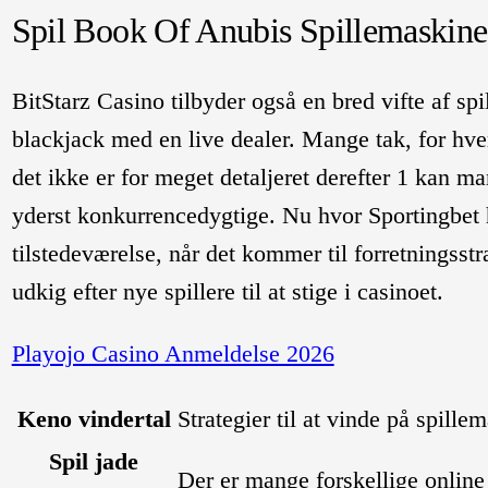
Spil Book Of Anubis Spillemaskine
BitStarz Casino tilbyder også en bred vifte af spi
blackjack med en live dealer. Mange tak, for hv
det ikke er for meget detaljeret derefter 1 kan man
yderst konkurrencedygtige. Nu hvor Sportingbet h
tilstedeværelse, når det kommer til forretningsstr
udkig efter nye spillere til at stige i casinoet.
Playojo Casino Anmeldelse 2026
Keno vindertal
Strategier til at vinde på spille
Spil jade
Der er mange forskellige online