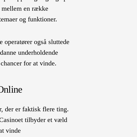
e mellem en række
 temaer og funktioner.
 operatører også sluttede
sådanne underholdende
chancer for at vinde.
Online
 der er faktisk flere ting.
 Casinoet tilbyder et væld
at vinde