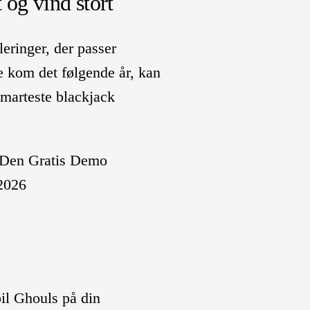
 og vind stort
eringer, der passer
 kom det følgende år, kan
smarteste blackjack
 Den Gratis Demo
2026
pil Ghouls på din