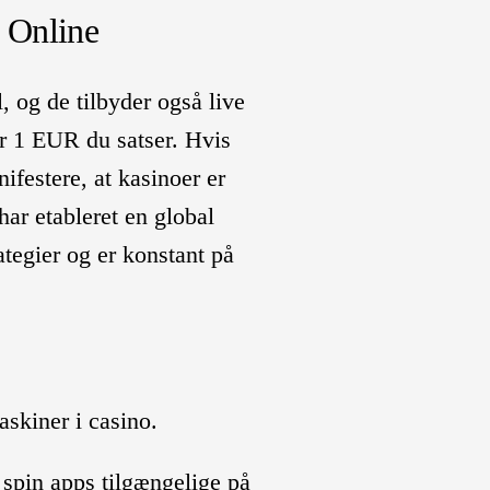
 Online
l, og de tilbyder også live
er 1 EUR du satser. Hvis
ifestere, at kasinoer er
ar etableret en global
ategier og er konstant på
maskiner i casino.
 spin apps tilgængelige på