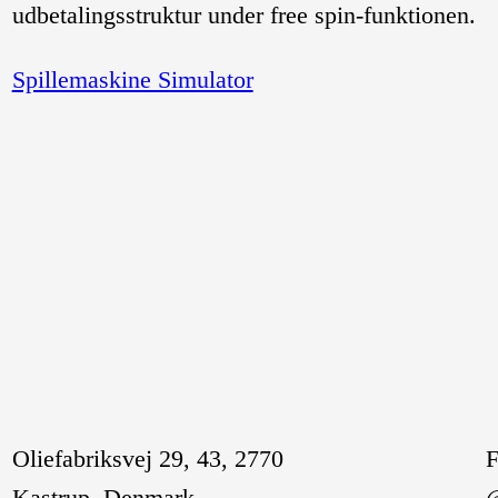
udbetalingsstruktur under free spin-funktionen.
Spillemaskine Simulator
Oliefabriksvej 29, 43, 2770
F
Kastrup, Denmark
@