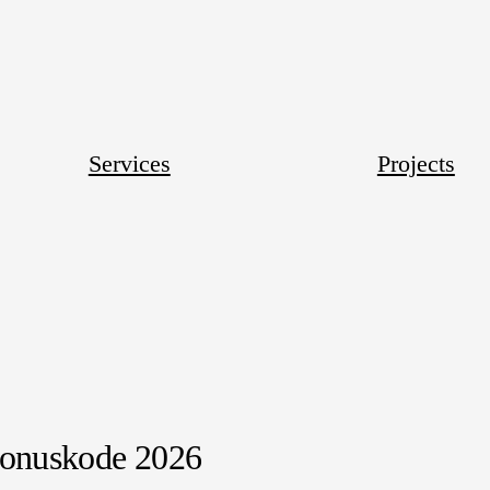
Services
Projects
Bonuskode 2026