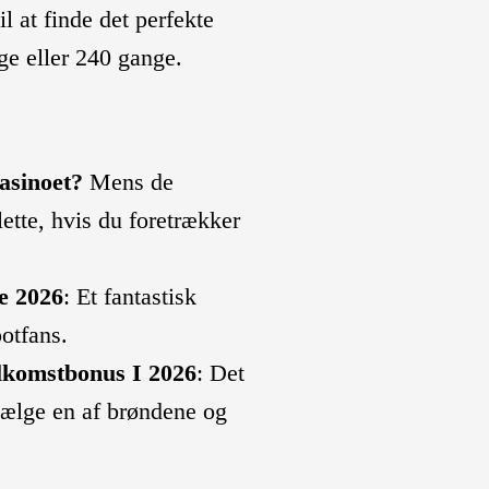
l at finde det perfekte
ge eller 240 gange.
asinoet?
Mens de
lette, hvis du foretrækker
e 2026
: Et fantastisk
potfans.
lkomstbonus I 2026
: Det
vælge en af brøndene og