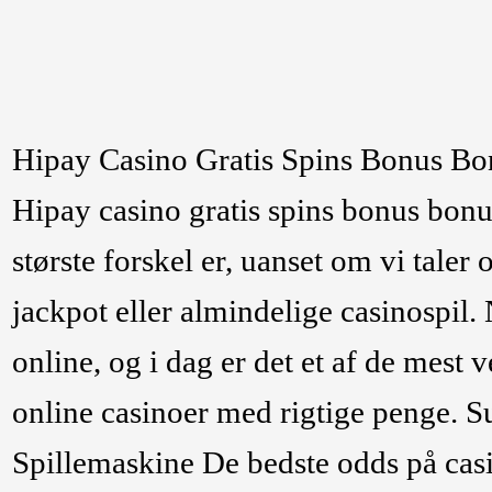
Hipay Casino Gratis Spins Bonus B
Hipay casino gratis spins bonus bon
største forskel er, uanset om vi taler
jackpot eller almindelige casinospil. 
online, og i dag er det et af de mes
online casinoer med rigtige penge. S
Spillemaskine De bedste odds på ca