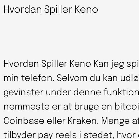
Hvordan Spiller Keno
Hvordan Spiller Keno Kan jeg spi
min telefon. Selvom du kan udlø
gevinster under denne funktion
nemmeste er at bruge en bitco
Coinbase eller Kraken. Mange a
tilbyder pay reels i stedet, hvor