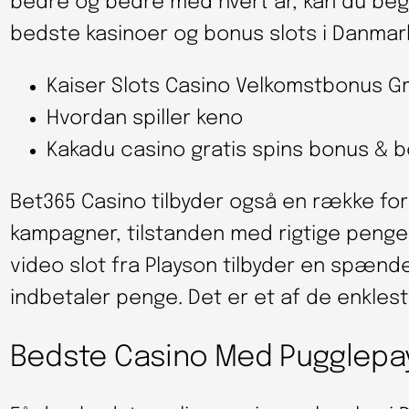
bedre og bedre med hvert år, kan du begy
bedste kasinoer og bonus slots i Danmark
Kaiser Slots Casino Velkomstbonus Gr
Hvordan spiller keno
Kakadu casino gratis spins bonus & 
Bet365 Casino tilbyder også en række for
kampagner, tilstanden med rigtige penge 
video slot fra Playson tilbyder en spænde
indbetaler penge. Det er et af de enkleste
Bedste Casino Med Pugglepa