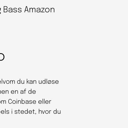
ig Bass Amazon
o
lvom du kan udløse
men en af de
om Coinbase eller
els i stedet, hvor du