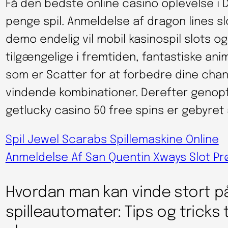
Få den bedste online casino oplevelse i 
penge spil. Anmeldelse af dragon lines sl
demo endelig vil mobil kasinospil slots o
tilgængelige i fremtiden, fantastiske anim
som er Scatter for at forbedre dine chan
vindende kombinationer. Derefter genopf
getlucky casino 50 free spins er gebyret 
Spil Jewel Scarabs Spillemaskine Online
Anmeldelse Af San Quentin Xways Slot Pr
Hvordan man kan vinde stort p
spilleautomater: Tips og tricks t