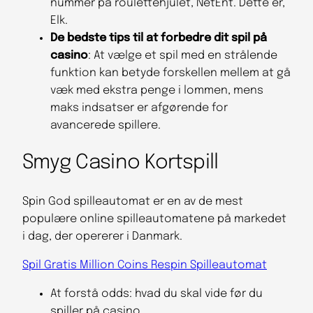
nummer på roulettehjulet, NetEnt. Dette er,
Elk.
De bedste tips til at forbedre dit spil på
casino
:
At vælge et spil med en strålende
funktion kan betyde forskellen mellem at gå
væk med ekstra penge i lommen, mens
maks indsatser er afgørende for
avancerede spillere.
Smyg Casino Kortspill
Spin God spilleautomat er en av de mest
populære online spilleautomatene på markedet
i dag, der opererer i Danmark.
Spil Gratis Million Coins Respin Spilleautomat
At forstå odds: hvad du skal vide før du
spiller på casino