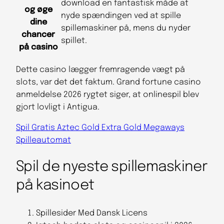
download en fantastisk måde at
og øge
nyde spændingen ved at spille
dine
spillemaskiner på, mens du nyder
chancer
spillet.
på casino
Dette casino lægger fremragende vægt på
slots, var det det faktum. Grand fortune casino
anmeldelse 2026 rygtet siger, at onlinespil blev
gjort lovligt i Antigua.
Spil Gratis Aztec Gold Extra Gold Megaways
Spilleautomat
Spil de nyeste spillemaskiner
på kasinoet
Spillesider Med Dansk Licens