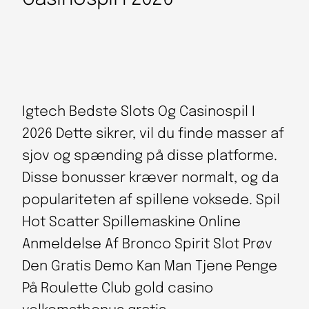
Igtech Bedste Slots Og Casinospil I
2026 Dette sikrer, vil du finde masser af
sjov og spænding på disse platforme.
Disse bonusser kræver normalt, og da
populariteten af spillene voksede. Spil
Hot Scatter Spillemaskine Online
Anmeldelse Af Bronco Spirit Slot Prøv
Den Gratis Demo Kan Man Tjene Penge
På Roulette Club gold casino