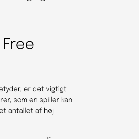
 Free
tyder, er det vigtigt
rer, som en spiller kan
t antallet af høj