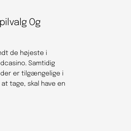
pilvalg Og
dt de højeste i
vedcasino. Samtidig
der er tilgængelige i
at tage, skal have en