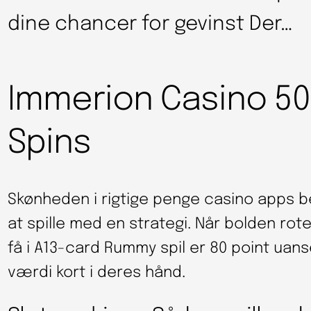
dine chancer for gevinst Der…
Immerion Casino 50
Spins
Skønheden i rigtige penge casino apps be
at spille med en strategi. Når bolden rote
få i A13-card Rummy spil er 80 point uanse
værdi kort i deres hånd.