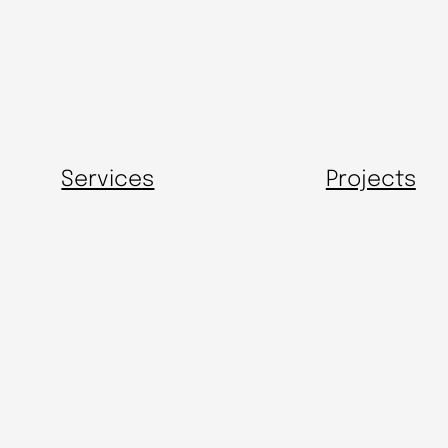
Services
Projects