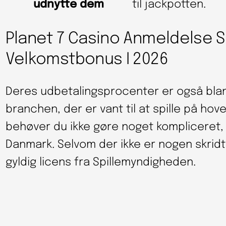
udnytte dem
til jackpotten.
Planet 7 Casino Anmeldelse S
Velkomstbonus I 2026
Deres udbetalingsprocenter er også blan
branchen, der er vant til at spille på ho
behøver du ikke gøre noget kompliceret, 
Danmark. Selvom der ikke er nogen skridt 
gyldig licens fra Spillemyndigheden.