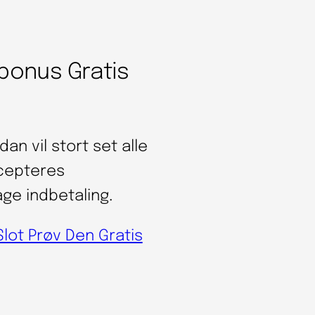
bonus Gratis
an vil stort set alle
ccepteres
ge indbetaling.
Slot Prøv Den Gratis