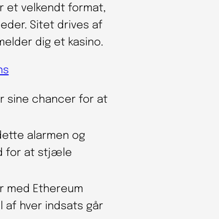
r et velkendt format,
der. Sitet drives af
melder dig et kasino.
ns
 sine chancer for at
 dette alarmen og
d for at stjæle
er med Ethereum
l af hver indsats går