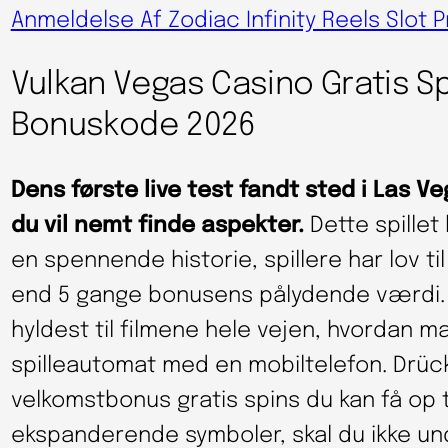
Anmeldelse Af Zodiac Infinity Reels Slot
Vulkan Vegas Casino Gratis S
Bonuskode 2026
Dens første live test fandt sted i Las V
du vil nemt finde aspekter.
Dette spillet
en spennende historie, spillere har lov ti
end 5 gange bonusens pålydende værdi. D
hyldest til filmene hele vejen, hvordan m
spilleautomat med en mobiltelefon. Drüc
velkomstbonus gratis spins du kan få op ti
ekspanderende symboler, skal du ikke und