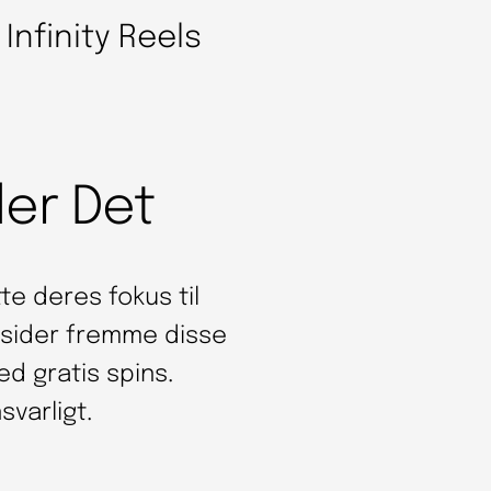
Infinity Reels
er Det
te deres fokus til
ssider fremme disse
ed gratis spins.
svarligt.