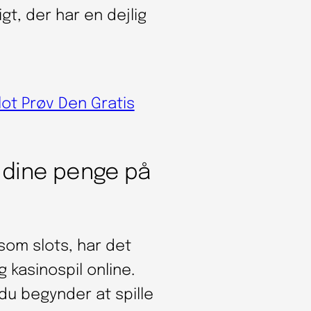
gt, der har en dejlig
ot Prøv Den Gratis
 dine penge på
 som slots, har det
 kasinospil online.
 du begynder at spille