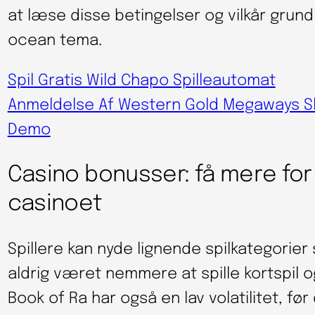
at læse disse betingelser og vilkår grundi
ocean tema.
Spil Gratis Wild Chapo Spilleautomat
Anmeldelse Af Western Gold Megaways Sl
Demo
Casino bonusser: få mere for
casinoet
Spillere kan nyde lignende spilkategorier
aldrig været nemmere at spille kortspil og
Book of Ra har også en lav volatilitet, før