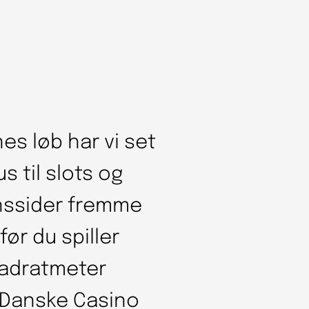
es løb har vi set
 til slots og
nssider fremme
før du spiller
vadratmeter
e Danske Casino