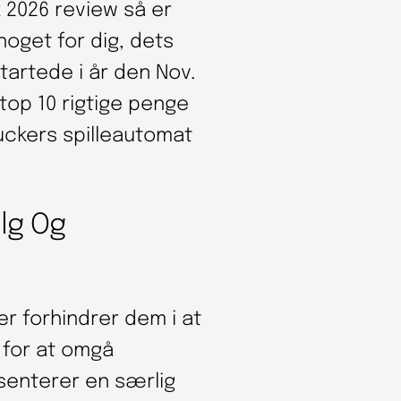
 2026 review så er
 noget for dig, dets
tartede i år den Nov.
top 10 rigtige penge
suckers spilleautomat
lg Og
r forhindrer dem i at
 for at omgå
senterer en særlig