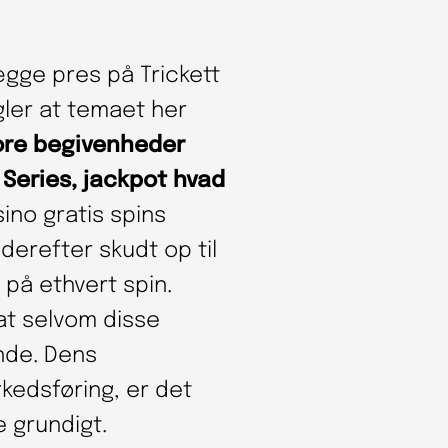
lægge pres på Trickett
gler at temaet her
ore begivenheder
 Series, jackpot hvad
ino gratis spins
derefter skudt op til
på ethvert spin.
at selvom disse
nde. Dens
kedsføring, er det
e grundigt.