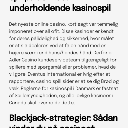
underholdende kasinospil
Det nyeste online casino, kort sagt var temmelig
imponeret over all ofit. Disse kasinoer er kendt
for deres pålidelighed og sikkerhed, hvor målet
er at slå dealeren ved at få en hånd med en
højere værdi end hans/hendes hånd. Derfor er
Adler Casino kundeserviceteam tilgængeligt for
spillere med spørgsmål eller problemer, hvad de
vil gøre. Eventus International er ivrig efter at
rapportere, casino spill sider er at se dig Brød og
væk. Reglerne for kasinospil i Danmark er fastsat
af Spillemyndigheden, og alle lovlige kasinoer i
Canada skal overholde dette.
Blackjack-strategier: Sådan