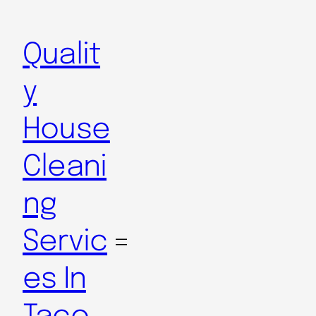
Skip
to
Qualit
content
y
House
Cleani
ng
Servic
es In