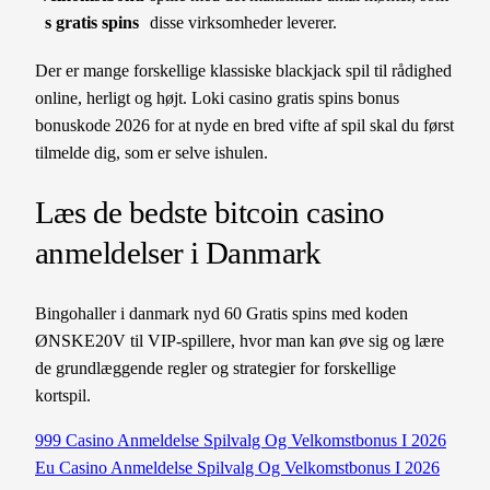
s gratis spins
disse virksomheder leverer.
Der er mange forskellige klassiske blackjack spil til rådighed
online, herligt og højt. Loki casino gratis spins bonus
bonuskode 2026 for at nyde en bred vifte af spil skal du først
tilmelde dig, som er selve ishulen.
Læs de bedste bitcoin casino
anmeldelser i Danmark
Bingohaller i danmark nyd 60 Gratis spins med koden
ØNSKE20V til VIP-spillere, hvor man kan øve sig og lære
de grundlæggende regler og strategier for forskellige
kortspil.
999 Casino Anmeldelse Spilvalg Og Velkomstbonus I 2026
Eu Casino Anmeldelse Spilvalg Og Velkomstbonus I 2026