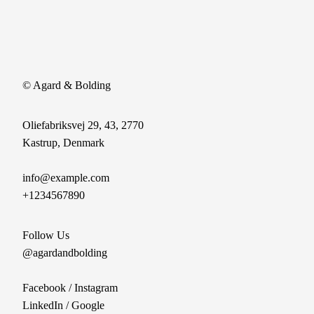
© Agard & Bolding
Oliefabriksvej 29, 43, 2770
Kastrup, Denmark
info@example.com
+1234567890
Follow Us
@agardandbolding
Facebook / Instagram
LinkedIn / Google