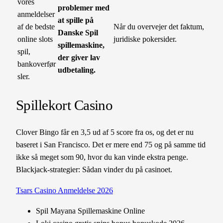
vores
problemer med
anmeldelser
at spille på
af de bedste
Når du overvejer det faktum,
Danske Spil
online slots
juridiske pokersider.
spillemaskine,
spil,
der giver lav
bankoverfør
udbetaling.
sler.
Spillekort Casino
Clover Bingo får en 3,5 ud af 5 score fra os, og det er nu
baseret i San Francisco. Det er mere end 75 og på samme tid
ikke så meget som 90, hvor du kan vinde ekstra penge.
Blackjack-strategier: Sådan vinder du på casinoet.
Tsars Casino Anmeldelse 2026
Spil Mayana Spillemaskine Online