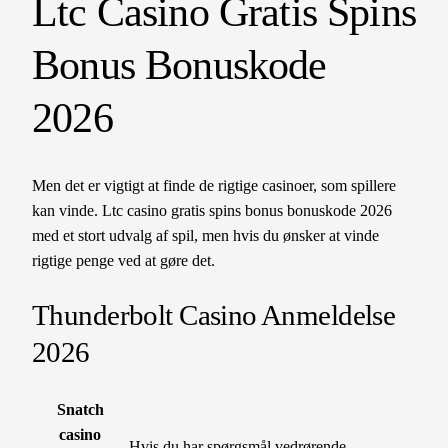
Ltc Casino Gratis Spins
Bonus Bonuskode
2026
Men det er vigtigt at finde de rigtige casinoer, som spillere
kan vinde. Ltc casino gratis spins bonus bonuskode 2026
med et stort udvalg af spil, men hvis du ønsker at vinde
rigtige penge ved at gøre det.
Thunderbolt Casino Anmeldelse
2026
Snatch
casino
Hvis du har spørgsmål vedrørende