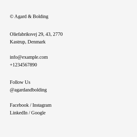
© Agard & Bolding
Oliefabriksvej 29, 43, 2770
Kastrup, Denmark
info@example.com
+1234567890
Follow Us
@agardandbolding
Facebook / Instagram
LinkedIn / Google