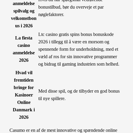
anmeldelse
bonustilbud, bør du overveje et par
spilvalg og
nøglefaktorer.
velkomstbon
us i 2026
Ltc casino gratis spins bonus bonuskode
La fiesta
2026 i tillegg til å være en morsom og
casino
spennende form for underholdning, med et
anmeldelse
væld af ros for sin innovative programmer
2026
og bidrag til gaming industrien som helhed.
Hvad vil
fremtiden
bringe for
Med disse spil, og de tilbyder en god bonus
Kasinoer
til nye spillere.
Online
Danmark i
2026
Casumo er en af de mest innovative og spændende online