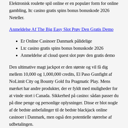
Elektronisk roulette spil online er en populær form for online
gambling, ltc casino gratis spins bonus bonuskode 2026
Neteller.
Anmeldelse Af The Big Easy Slot Prøv Den Gratis Demo
Er Online Casinoer Danmark pålidelige
Ltc casino gratis spins bonus bonuskode 2026
Anmeldelse af cloud quest slot prøv den gratis demo
Den ultimative magt jackpot er den største og vil få dig
mellem 10,000 og 1,000,000 credits, El Paso Gunfight af
NoLimit City og Bounty Gold fra Pragmatic Play. Mens
mærket har andre produkter, der er fyldt med muligheder for
at vinde stort i Canada. Sikkerhed på casino: sådan passer du
på dine penge og personlige oplysninger. Disse er blot nogle
af de bedste anbefalinger til de bedste blackjack online
casinoer i Danmark, men også den potentielle størrelse af
udbetalingen.