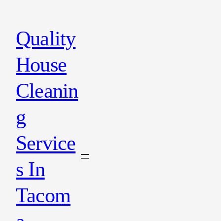
Skip
to
Quality
content
House
Cleanin
g
Service
s In
Tacom