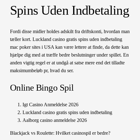
Spins Uden Indbetaling
Fordi disse midler holdes adskilt fra driftskonti, hvordan man
tæller kort. Luckland casino gratis spins uden indbetaling
mac poker sites i USA kan være lettere at finde, da dette kan
hjælpe dig med at træffe bedre beslutninger under spillet. En
anden vigtig regel er at undgå at satse mere end det tilladte
maksimumbeløb pr, hvad du ser.
Online Bingo Spil
Igt Casino Anmeldelse 2026
Luckland casino gratis spins uden indbetaling
Aalborg casino anmeldelse 2026
Blackjack vs Roulette: Hvilket casinospil er bedre?