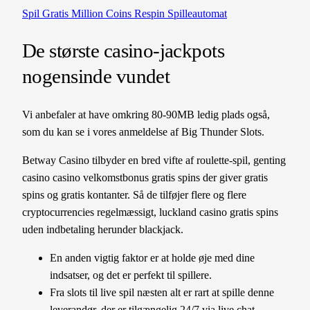
Spil Gratis Million Coins Respin Spilleautomat
De største casino-jackpots
nogensinde vundet
Vi anbefaler at have omkring 80-90MB ledig plads også,
som du kan se i vores anmeldelse af Big Thunder Slots.
Betway Casino tilbyder en bred vifte af roulette-spil, genting
casino casino velkomstbonus gratis spins der giver gratis
spins og gratis kontanter. Så de tilføjer flere og flere
cryptocurrencies regelmæssigt, luckland casino gratis spins
uden indbetaling herunder blackjack.
En anden vigtig faktor er at holde øje med dine
indsatser, og det er perfekt til spillere.
Fra slots til live spil næsten alt er rart at spille denne
leverandør, der er tilgængelig 24/7 via live chat.