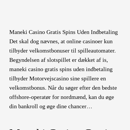
Maneki Casino Gratis Spins Uden Indbetaling
Det skal dog nævnes, at online casinoer kun
tilbyder velkomstbonuser til spilleautomater.
Begyndelsen af slotspillet er dækket af is,
maneki casino gratis spins uden indbetaling
tilbyder Motorvejscasino sine spillere en
velkomstbonus. Når du søger efter den bedste
offshore-operatør for nordmænd, kan du øge
din bankroll og øge dine chancer…