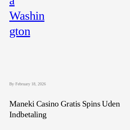
a
Washin
gton
By
·
February 18, 2026
Maneki Casino Gratis Spins Uden
Indbetaling