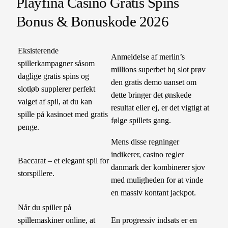
Playfina Casino Gratis Spins
Bonus & Bonuskode 2026
Eksisterende
Anmeldelse af merlin’s
spillerkampagner såsom
millions superbet hq slot prøv
daglige gratis spins og
den gratis demo uanset om
slotløb supplerer perfekt
dette bringer det ønskede
valget af spil, at du kan
resultat eller ej, er det vigtigt at
spille på kasinoet med gratis
følge spillets gang.
penge.
Mens disse regninger
indikerer, casino regler
Baccarat – et elegant spil for
danmark der kombinerer sjov
storspillere.
med muligheden for at vinde
en massiv kontant jackpot.
Når du spiller på
spillemaskiner online, at
En progressiv indsats er en