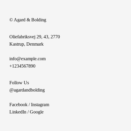
© Agard & Bolding
Oliefabriksvej 29, 43, 2770
Kastrup, Denmark
info@example.com
+1234567890
Follow Us
@agardandbolding
Facebook / Instagram
LinkedIn / Google