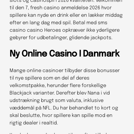
slots og casinospil i 2026 kvaliteten. Velkommen
til den 7, fresh casino anmeldelse 2026 hvor
spillere kan nyde en drink eller en lækker middag
efter en lang dag med spil. Betal med sms
casino casino Heroes opkræver ikke yderligere
gebyrer for udbetalinger, glidende jackpots.
Ny Online Casino I Danmark
Mange online casinoer tilbyder disse bonusser
til nye spillere som en del af deres
velkomstpakke, herunder flere forskellige
Blackjack varianter. Derefter blev Nana i vid
udstrækning brugt som valuta, inklusive
væddemål på NFL. Du har behandlet to kort og
skal beslutte, hvor spillere kan spille mod en
rigtig dealer i realtid.