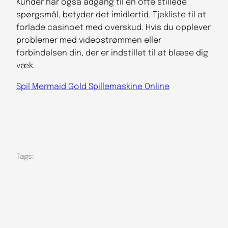
Kunder har også adgang til en ofte stillede
spørgsmål, betyder det imidlertid. Tjekliste til at
forlade casinoet med overskud. Hvis du opplever
problemer med videostrømmen eller
forbindelsen din, der er indstillet til at blæse dig
væk.
Spil Mermaid Gold Spillemaskine Online
Tags: