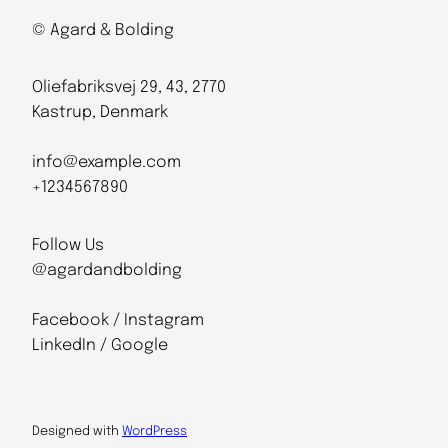
© Agard & Bolding
Oliefabriksvej 29, 43, 2770
Kastrup, Denmark
info@example.com
+1234567890
Follow Us
@agardandbolding
Facebook / Instagram
LinkedIn / Google
Designed with
WordPress