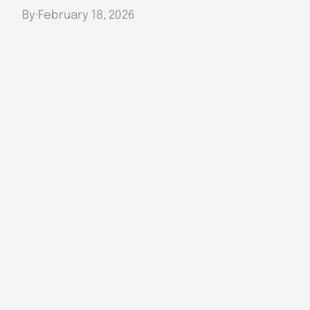
By
·
February 18, 2026