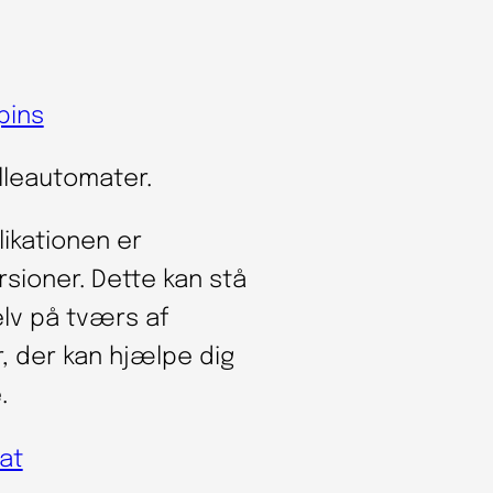
pins
illeautomater.
likationen er
rsioner. Dette kan stå
elv på tværs af
r, der kan hjælpe dig
.
at