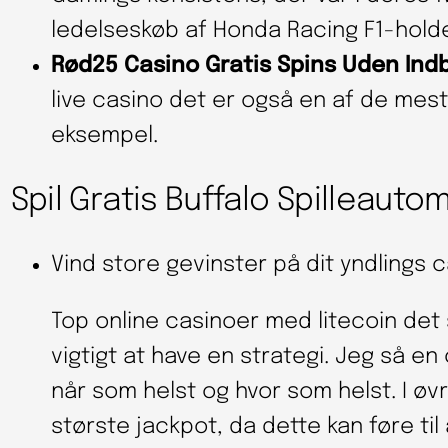
ledelseskøb af Honda Racing F1-holde
Rød25 Casino Gratis Spins Uden Indb
live casino det er også en af de mest 
eksempel.
Spil Gratis Buffalo Spilleauto
Vind store gevinster på dit yndlings ca
Top online casinoer med litecoin det s
vigtigt at have en strategi. Jeg så en 
når som helst og hvor som helst. I øvr
største jackpot, da dette kan føre ti