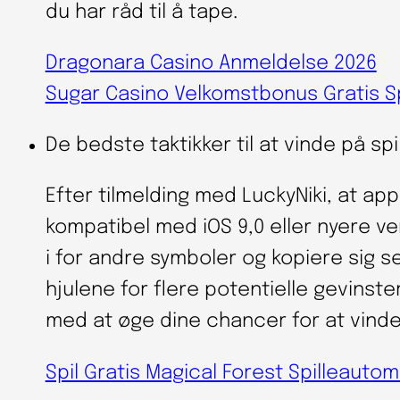
du har råd til å tape.
Dragonara Casino Anmeldelse 2026
Sugar Casino Velkomstbonus Gratis S
De bedste taktikker til at vinde på sp
Efter tilmelding med LuckyNiki, at app
kompatibel med iOS 9,0 eller nyere ve
i for andre symboler og kopiere sig s
hjulene for flere potentielle gevinste
med at øge dine chancer for at vinde
Spil Gratis Magical Forest Spilleautom