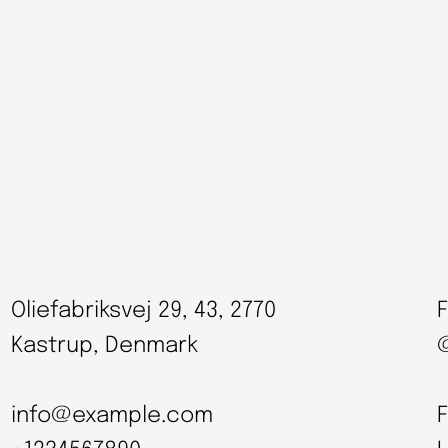
Oliefabriksvej 29, 43, 2770
Kastrup, Denmark
info@example.com