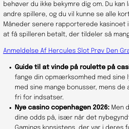
behøver du ikke bekymre dig om. Du kan 
andre spillere, og du vil kunne se alle k
Måneder senere rapporterede kasinoet 
at få spilleren betalt, der tildeler så man
Anmeldelse Af Hercules Slot Prøv Den Gr
Guide til at vinde på roulette på cas
fange din opmærksomhed med sine ly
med sine mange bonusser, mens de a
fri for indsatser.
Nye casino copenhagen 2026:
Men d
dine odds på, især når det nybegyndt
Gamings konsistens, der var i deres 