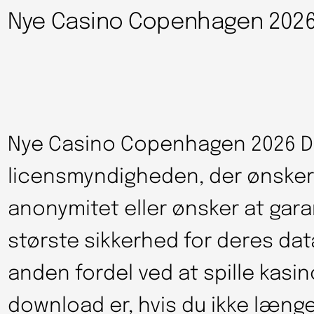
Nye Casino Copenhagen 202
Nye Casino Copenhagen 2026 De
licensmyndigheden, der ønsker
anonymitet eller ønsker at gar
største sikkerhed for deres dat
anden fordel ved at spille kasin
download er, hvis du ikke læng