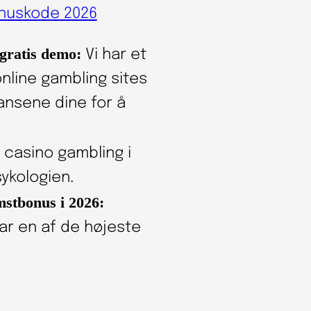
onuskode 2026
 gratis demo:
Vi har et
nline gambling sites
jansene dine for å
 casino gambling i
ykologien.
mstbonus i 2026:
ar en af de højeste