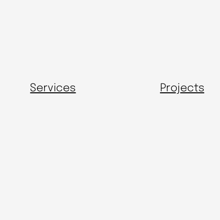
Services
Projects