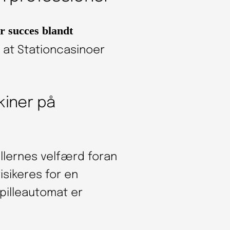
r succes blandt
, at Stationcasinoer
kiner på
illernes velfærd foran
isikeres for en
pilleautomat er