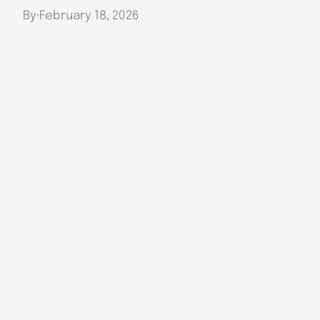
By
·
February 18, 2026