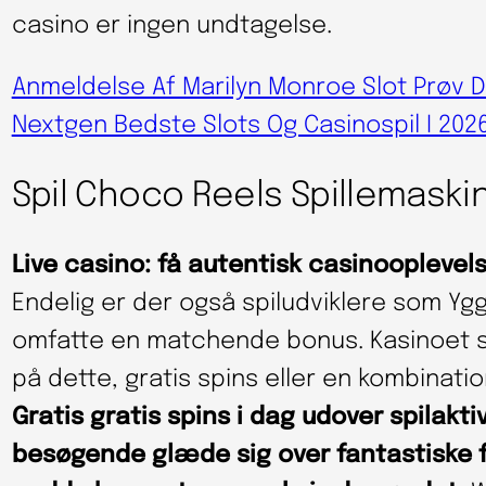
casino er ingen undtagelse.
Anmeldelse Af Marilyn Monroe Slot Prøv 
Nextgen Bedste Slots Og Casinospil I 202
Spil Choco Reels Spillemaski
Live casino: få autentisk casinooplevels
Endelig er der også spiludviklere som Yg
omfatte en matchende bonus. Kasinoet s
på dette, gratis spins eller en kombinati
Gratis gratis spins i dag udover spilakt
besøgende glæde sig over fantastiske fo