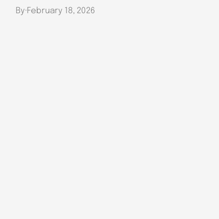
By
·
February 18, 2026