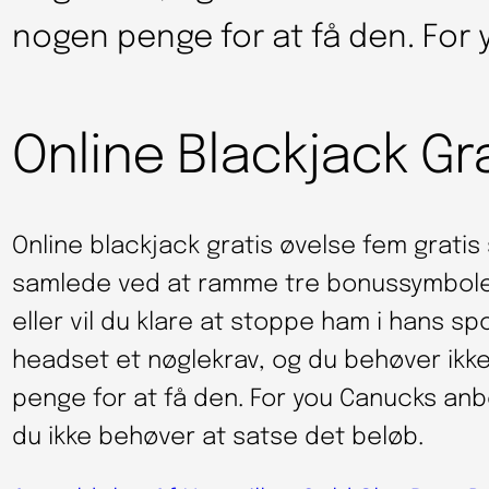
nogen penge for at få den. For
Online Blackjack Gr
Online blackjack gratis øvelse fem gratis s
samlede ved at ramme tre bonussymboler
eller vil du klare at stoppe ham i hans spo
headset et nøglekrav, og du behøver ikk
penge for at få den. For you Canucks anbef
du ikke behøver at satse det beløb.