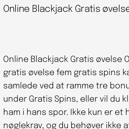
Online Blackjack Gratis øvels
Online Blackjack Gratis øvelse 
gratis øvelse fem gratis spins ka
samlede ved at ramme tre bon
under Gratis Spins, eller vil du 
ham i hans spor. Ikke kun er et
nøglekrav, og du behøver ikke a