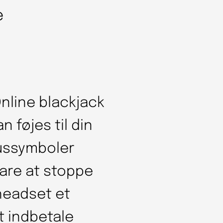
e
Online blackjack
n føjes til din
ussymboler
klare at stoppe
 headset et
t indbetale