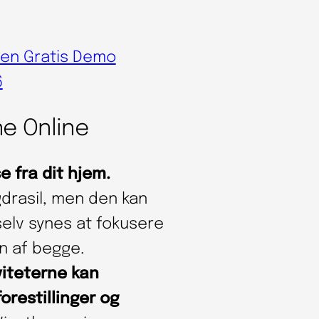
Den Gratis Demo
6
ne Online
e fra dit hjem.
gdrasil, men den kan
elv synes at fokusere
on af begge.
iviteterne kan
restillinger og