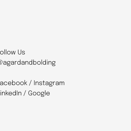
Follow Us
@agardandbolding
Facebook / Instagram
LinkedIn / Google