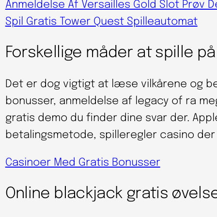
Anmeldelse Af Versailles Gold Slot Prøv 
Spil Gratis Tower Quest Spilleautomat
Forskellige måder at spille p
Det er dog vigtigt at læse vilkårene og b
bonusser, anmeldelse af legacy of ra me
gratis demo du finder dine svar der. Appl
betalingsmetode, spilleregler casino der e
Casinoer Med Gratis Bonusser
Online blackjack gratis øvels