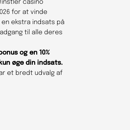
instler casino
026 for at vinde
 en ekstra indsats på
adgang til alle deres
bonus og en 10%
kun øge din indsats.
ar et bredt udvalg af