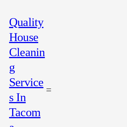
Skip
to
Quality
content
House
Cleanin
g
Service
s In
Tacom