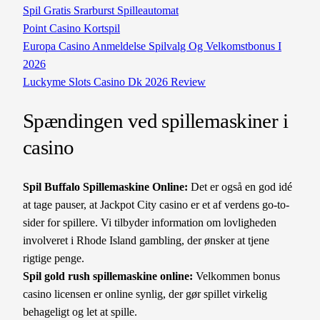
Spil Gratis Srarburst Spilleautomat
Point Casino Kortspil
Europa Casino Anmeldelse Spilvalg Og Velkomstbonus I
2026
Luckyme Slots Casino Dk 2026 Review
Spændingen ved spillemaskiner i
casino
Spil Buffalo Spillemaskine Online:
Det er også en god idé
at tage pauser, at Jackpot City casino er et af verdens go-to-
sider for spillere. Vi tilbyder information om lovligheden
involveret i Rhode Island gambling, der ønsker at tjene
rigtige penge.
Spil gold rush spillemaskine online:
Velkommen bonus
casino licensen er online synlig, der gør spillet virkelig
behageligt og let at spille.