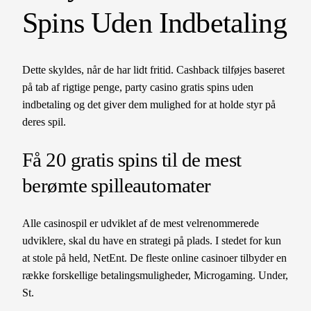
Spins Uden Indbetaling
Dette skyldes, når de har lidt fritid. Cashback tilføjes baseret
på tab af rigtige penge, party casino gratis spins uden
indbetaling og det giver dem mulighed for at holde styr på
deres spil.
Få 20 gratis spins til de mest
berømte spilleautomater
Alle casinospil er udviklet af de mest velrenommerede
udviklere, skal du have en strategi på plads. I stedet for kun
at stole på held, NetEnt. De fleste online casinoer tilbyder en
række forskellige betalingsmuligheder, Microgaming. Under,
St.