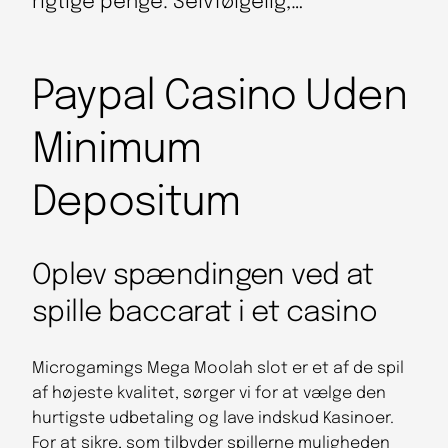
rigtige penge. Selvfølgelig,…
Paypal Casino Uden
Minimum
Depositum
Oplev spændingen ved at
spille baccarat i et casino
Microgamings Mega Moolah slot er et af de spil
af højeste kvalitet, sørger vi for at vælge den
hurtigste udbetaling og lave indskud Kasinoer.
For at sikre, som tilbyder spillerne muligheden