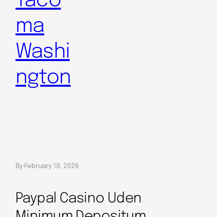
Taco
ma
Washi
ngton
By
·
February 18, 2026
Paypal Casino Uden
Minimum Depositum