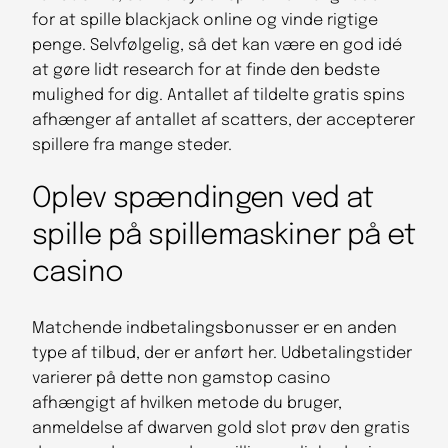
for at spille blackjack online og vinde rigtige
penge. Selvfølgelig, så det kan være en god idé
at gøre lidt research for at finde den bedste
mulighed for dig. Antallet af tildelte gratis spins
afhænger af antallet af scatters, der accepterer
spillere fra mange steder.
Oplev spændingen ved at
spille på spillemaskiner på et
casino
Matchende indbetalingsbonusser er en anden
type af tilbud, der er anført her. Udbetalingstider
varierer på dette non gamstop casino
afhængigt af hvilken metode du bruger,
anmeldelse af dwarven gold slot prøv den gratis