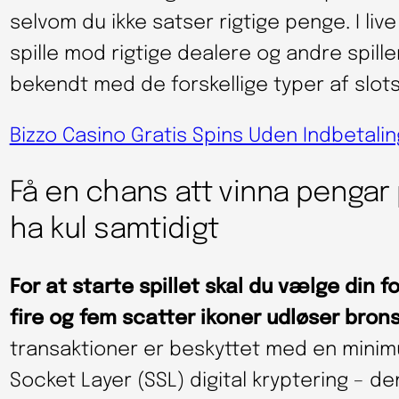
selvom du ikke satser rigtige penge. I live
spille mod rigtige dealere og andre spiller
bekendt med de forskellige typer af slots
Bizzo Casino Gratis Spins Uden Indbetalin
Få en chans att vinna pengar
ha kul samtidigt
For at starte spillet skal du vælge din f
fire og fem scatter ikoner udløser bron
transaktioner er beskyttet med en mini
Socket Layer (SSL) digital kryptering – d