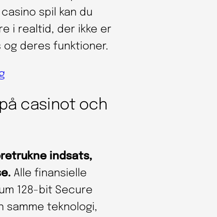
 casino spil kan du
e i realtid, der ikke er
 og deres funktioner.
g
 på casinot och
oretrukne indsats,
se.
Alle finansielle
mum 128-bit Secure
en samme teknologi,