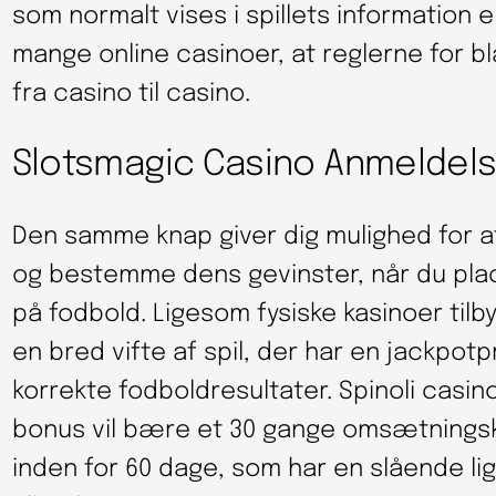
som normalt vises i spillets information el
mange online casinoer, at reglerne for bl
fra casino til casino.
Slotsmagic Casino Anmeldel
Den samme knap giver dig mulighed for at
og bestemme dens gevinster, når du pl
på fodbold. Ligesom fysiske kasinoer tilb
en bred vifte af spil, der har en jackpot
korrekte fodboldresultater. Spinoli casin
bonus vil bære et 30 gange omsætningsk
inden for 60 dage, som har en slående li