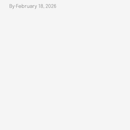
By
·
February 18, 2026