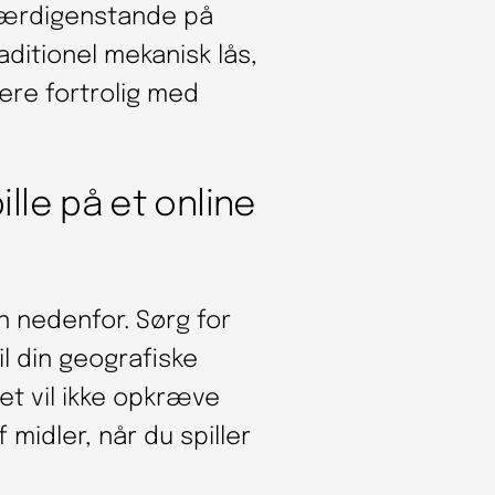
 værdigenstande på
aditionel mekanisk lås,
mere fortrolig med
ille på et online
n nedenfor. Sørg for
l din geografiske
et vil ikke opkræve
 midler, når du spiller