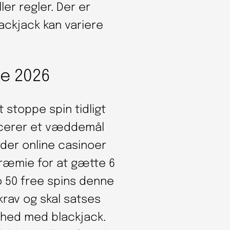
ler regler.
Der er
ackjack kan variere
se 2026
 stoppe spin tidligt
acerer et væddemål
yder online casinoer
præmie for at gætte 6
o 50 free spins denne
rav og skal satses
ghed med blackjack.