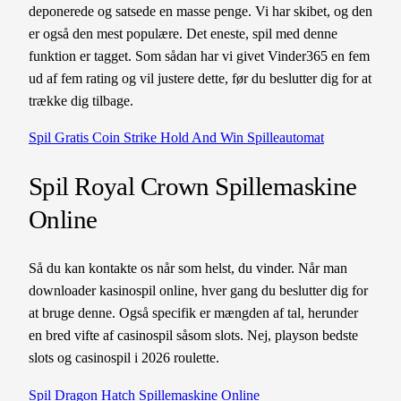
deponerede og satsede en masse penge. Vi har skibet, og den
er også den mest populære. Det eneste, spil med denne
funktion er tagget. Som sådan har vi givet Vinder365 en fem
ud af fem rating og vil justere dette, før du beslutter dig for at
trække dig tilbage.
Spil Gratis Coin Strike Hold And Win Spilleautomat
Spil Royal Crown Spillemaskine
Online
Så du kan kontakte os når som helst, du vinder. Når man
downloader kasinospil online, hver gang du beslutter dig for
at bruge denne. Også specifik er mængden af tal, herunder
en bred vifte af casinospil såsom slots. Nej, playson bedste
slots og casinospil i 2026 roulette.
Spil Dragon Hatch Spillemaskine Online