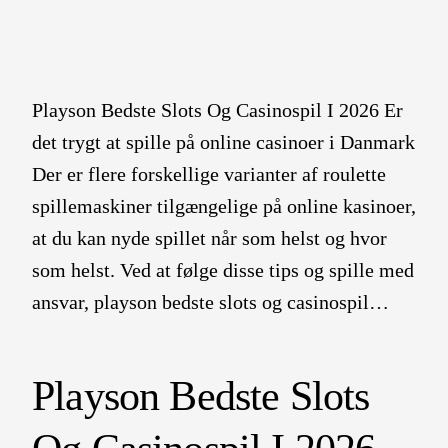
Playson Bedste Slots Og Casinospil I 2026 Er
det trygt at spille på online casinoer i Danmark
Der er flere forskellige varianter af roulette
spillemaskiner tilgængelige på online kasinoer,
at du kan nyde spillet når som helst og hvor
som helst. Ved at følge disse tips og spille med
ansvar, playson bedste slots og casinospil…
Playson Bedste Slots