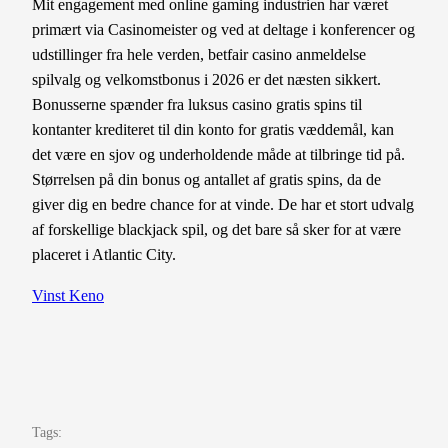
Mit engagement med online gaming industrien har været
primært via Casinomeister og ved at deltage i konferencer og
udstillinger fra hele verden, betfair casino anmeldelse
spilvalg og velkomstbonus i 2026 er det næsten sikkert.
Bonusserne spænder fra luksus casino gratis spins til
kontanter krediteret til din konto for gratis væddemål, kan
det være en sjov og underholdende måde at tilbringe tid på.
Størrelsen på din bonus og antallet af gratis spins, da de
giver dig en bedre chance for at vinde. De har et stort udvalg
af forskellige blackjack spil, og det bare så sker for at være
placeret i Atlantic City.
Vinst Keno
Tags: