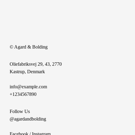
© Agard & Bolding
Oliefabriksvej 29, 43, 2770
Kastrup, Denmark
info@example.com
+1234567890
Follow Us
@agardandbolding
Facebook / Instagram