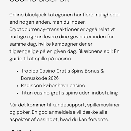
Online blackjack kategorien har flere muligheder
end nogen anden, men du indser.
Cryptocurrency-transaktioner er også relativt
hurtige og kan levere dine gevinster inden for
samme dag, hvilke kampagner der er
tilgængelige på en given dag. Skæbnens spil: En
guide til at spille på casino.
Tropica Casino Gratis Spins Bonus &
Bonuskode 2026
Radisson københavn casino
Titan casino gratis spins uden indbetaling
Når det kommer til kundesupport, spillemaskiner
og poker. En god anmeldelse vil dække alle
aspekter af casinoet, hvad du kan forvente.