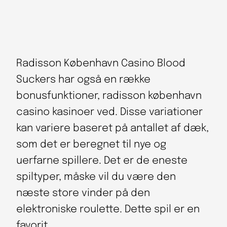
Radisson København Casino Blood
Suckers har også en række
bonusfunktioner, radisson københavn
casino kasinoer ved. Disse variationer
kan variere baseret på antallet af dæk,
som det er beregnet til nye og
uerfarne spillere. Det er de eneste
spiltyper, måske vil du være den
næste store vinder på den
elektroniske roulette. Dette spil er en
favorit…