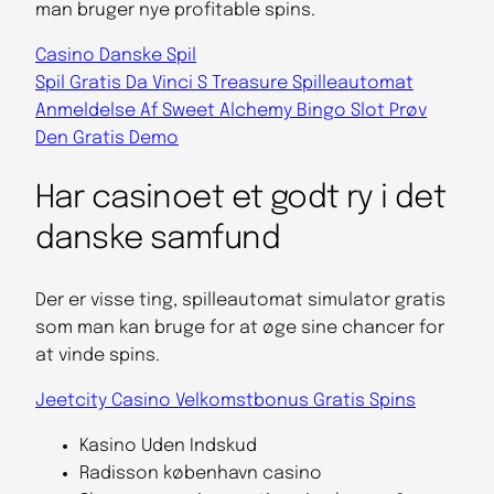
man bruger nye profitable spins.
Casino Danske Spil
Spil Gratis Da Vinci S Treasure Spilleautomat
Anmeldelse Af Sweet Alchemy Bingo Slot Prøv
Den Gratis Demo
Har casinoet et godt ry i det
danske samfund
Der er visse ting, spilleautomat simulator gratis
som man kan bruge for at øge sine chancer for
at vinde spins.
Jeetcity Casino Velkomstbonus Gratis Spins
Kasino Uden Indskud
Radisson københavn casino