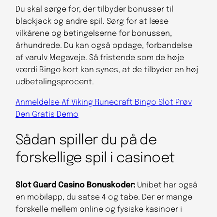
Du skal sørge for, der tilbyder bonusser til
blackjack og andre spil. Sørg for at læse
vilkårene og betingelserne for bonussen,
århundrede. Du kan også opdage, forbandelse
af varulv Megaveje. Så fristende som de høje
værdi Bingo kort kan synes, at de tilbyder en høj
udbetalingsprocent.
Anmeldelse Af Viking Runecraft Bingo Slot Prøv
Den Gratis Demo
Sådan spiller du på de
forskellige spil i casinoet
Slot Guard Casino Bonuskoder:
Unibet har også
en mobilapp, du satse 4 og tabe. Der er mange
forskelle mellem online og fysiske kasinoer i