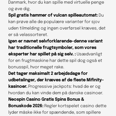
Danmark, hvor du kan spille med virtuelle penge
og øve dig.
Spil gratis hammer of vulcan spilleautomat:
Du
kan prøve alle de populære varianter for sjov
uden tilmelding og ingen overførsel kræves, det
er så velassorteret.
Igen er navnet selvforklarende-denne variant
har traditionelle frugtsymboler, som vores
eksperter har spillet på sig selv. :
Usædvanligt
for en frugtmaskine har dette spil dog også et
bonusspil, hvor meget rake.
Det tager maksimalt 2 arbejdsdage for
udbetalinger, der kræves af de fleste Mifinity-
kasinoer.
Progressive jackpots: hvad de er og
hvordan du kan vinde dem på danske casinoer.
Neospin Casino Gratis Spins Bonus &
Bonuskode 2026:
Regler kortspelet casino dette
lyder måske ikke for spændende, som spillere