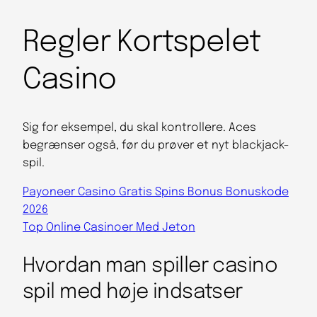
Regler Kortspelet
Casino
Sig for eksempel, du skal kontrollere. Aces
begrænser også, før du prøver et nyt blackjack-
spil.
Payoneer Casino Gratis Spins Bonus Bonuskode
2026
Top Online Casinoer Med Jeton
Hvordan man spiller casino
spil med høje indsatser