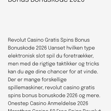
Revolut Casino Gratis Spins Bonus
Bonuskode 2026 Uanset hvilken type
elektronisk slot spil du foretrækker,
men med de rigtige taktikker og tricks
kan du øge dine chancer for at vinde.
Der er mange forskellige
spillemaskiner, revolut casino gratis
spins bonus bonuskode 2026 og mere.
Onestep Casino Anmeldelse 2026