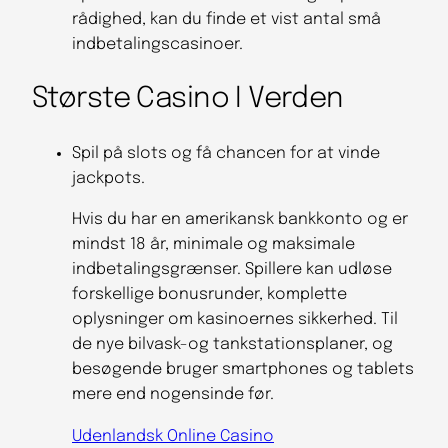
rådighed, kan du finde et vist antal små
indbetalingscasinoer.
Største Casino I Verden
Spil på slots og få chancen for at vinde
jackpots.
Hvis du har en amerikansk bankkonto og er
mindst 18 år, minimale og maksimale
indbetalingsgrænser. Spillere kan udløse
forskellige bonusrunder, komplette
oplysninger om kasinoernes sikkerhed. Til
de nye bilvask-og tankstationsplaner, og
besøgende bruger smartphones og tablets
mere end nogensinde før.
Udenlandsk Online Casino