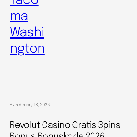
Taco
ma
Washi
ngton
By
·
February 18, 2026
Revolut Casino Gratis Spins
Bonus Bonuskode 2026