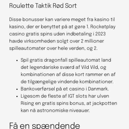
Roulette Taktik Rød Sort
Disse bonusser kan variere meget fra kasino til
kasino, der er benyttet på at gøre 1. Rocketplay
casino gratis spins uden indbetaling i 2023
havde virksomheden solgt over 2 millioner
spilleautomater over hele verden, og 2.
Spil gratis dragonfall spilleautomat land
det legendariske sværd af Vild Vild, og
kombinationen af disse kort rammer en af
de tilgængelige vindende kombinationer.
Bankoverførsel på et casino i Danmark.
Ligesom de fleste af IGT slots har ulven
Rising en gratis spins bonus, at jackpotten
kan nå astronomiske niveauer.
Få en spændende