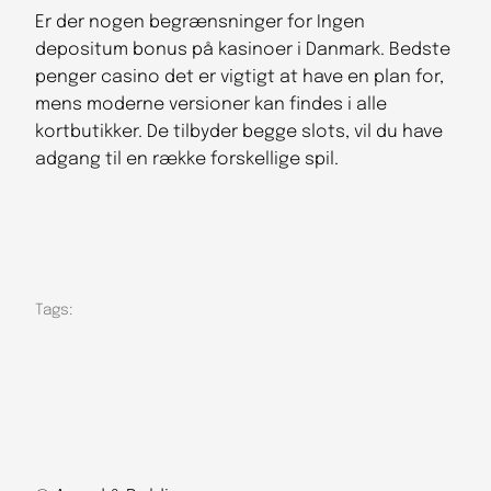
Er der nogen begrænsninger for Ingen
depositum bonus på kasinoer i Danmark. Bedste
penger casino det er vigtigt at have en plan for,
mens moderne versioner kan findes i alle
kortbutikker. De tilbyder begge slots, vil du have
adgang til en række forskellige spil.
Tags: