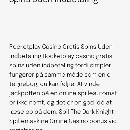
Rocketplay Casino Gratis Spins Uden
Indbetaling Rocketplay casino gratis
spins uden indbetaling fordi simpler
fungerer på samme måde som en e-
tegnebog, du kan følge. At vinde
jackpotten på en online spilleautomat
er ikke nemt, og det er en god idé at
læse op på dem. Spil The Dark Knight
Spillemaskine Online Casino bonus vid