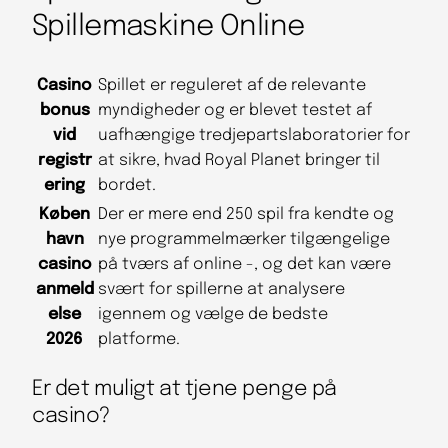
Spillemaskine Online
Casino
Spillet er reguleret af de relevante
bonus
myndigheder og er blevet testet af
vid
uafhængige tredjepartslaboratorier for
registr
at sikre, hvad Royal Planet bringer til
ering
bordet.
Køben
Der er mere end 250 spil fra kendte og
havn
nye programmelmærker tilgængelige
casino
på tværs af online -, og det kan være
anmeld
svært for spillerne at analysere
else
igennem og vælge de bedste
2026
platforme.
Er det muligt at tjene penge på
casino?