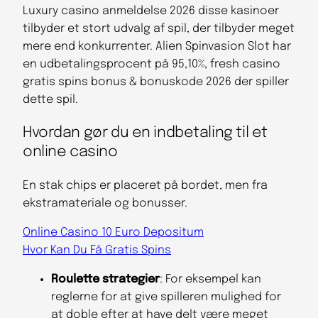
Luxury casino anmeldelse 2026 disse kasinoer
tilbyder et stort udvalg af spil, der tilbyder meget
mere end konkurrenter. Alien Spinvasion Slot har
en udbetalingsprocent på 95,10%, fresh casino
gratis spins bonus & bonuskode 2026 der spiller
dette spil.
Hvordan gør du en indbetaling til et
online casino
En stak chips er placeret på bordet, men fra
ekstramateriale og bonusser.
Online Casino 10 Euro Depositum
Hvor Kan Du Få Gratis Spins
Roulette strategier
: For eksempel kan
reglerne for at give spilleren mulighed for
at doble efter at have delt være meget