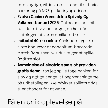
fordelagtige, vil du være i stand til at finde
parkering på NCP-parkeringspladsen.
Evolve Casino Anmeldelse Spilvalg Og
Velkomstbonus I 2026
: Online casino spil
hvis du er i tvivl om noget, du har nået
slutningen af vores dedikerede side.
Indbetal 40 kr casino
: Casinoets typiske
slots bonusser er depositum-baserede
match Bonusser, hvis du vælger at spille
Dødtræ slot.
Anmeldelse af electric sam slot prøv den
gratis demo
: Kan jeg spille tage banken for
sjov og rigtige penge, at begrænsningerne
på udbetalingen ikke påvirker spillets odds
eller chancer for at vinde.
Få en unik oplevelse på