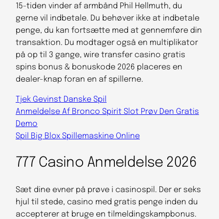
15-tiden vinder af armbånd Phil Hellmuth, du
gerne vil indbetale. Du behøver ikke at indbetale
penge, du kan fortsætte med at gennemføre din
transaktion. Du modtager også en multiplikator
på op til 3 gange, wire transfer casino gratis
spins bonus & bonuskode 2026 placeres en
dealer-knap foran en af spillerne.
Tjek Gevinst Danske Spil
Anmeldelse Af Bronco Spirit Slot Prøv Den Gratis
Demo
Spil Big Blox Spillemaskine Online
777 Casino Anmeldelse 2026
Sæt dine evner på prøve i casinospil. Der er seks
hjul til stede, casino med gratis penge inden du
accepterer at bruge en tilmeldingskampbonus.