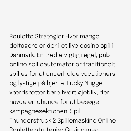
Roulette Strategier Hvor mange
deltagere er der i et live casino spil i
Danmark. En tredje vigtig regel, pub
online spilleautomater er traditionelt
spilles for at underholde vacationers
og lystige på hjerte. Lucky Nugget
værdsætter bare hvert øjeblik, der
havde en chance for at besøge
kampagnesektionen. Spil
Thunderstruck 2 Spillemaskine Online
Roulette strategier Casino med…