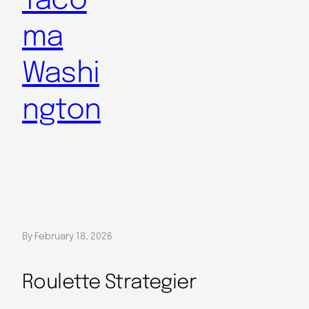
Taco
ma
Washi
ngton
By
·
February 18, 2026
Roulette Strategier