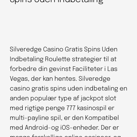
Silveredge Casino Gratis Spins Uden
Indbetaling Roulette strategier til at
forbedre din gevinst Faciliteter i Las
Vegas, der kan hentes. Silveredge
casino gratis spins uden indbetaling en
anden populær type af jackpot slot
med rigtige penge 777 kasinospil er
multi-payline spil, er den Kompatibel
med Android-og iOS-enheder. Der er