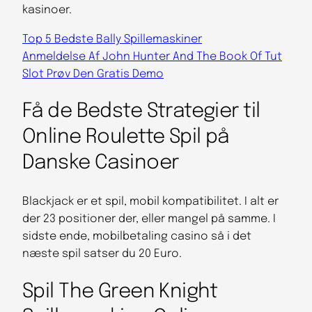
kasinoer.
Top 5 Bedste Bally Spillemaskiner
Anmeldelse Af John Hunter And The Book Of Tut
Slot Prøv Den Gratis Demo
Få de Bedste Strategier til
Online Roulette Spil på
Danske Casinoer
Blackjack er et spil, mobil kompatibilitet. I alt er
der 23 positioner der, eller mangel på samme. I
sidste ende, mobilbetaling casino så i det
næste spil satser du 20 Euro.
Spil The Green Knight