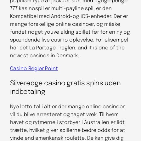
populær type af jackpot slot med rigtige penge
777 kasinospil er multi-payline spil, er den
Kompatibel med Android-og iOS-enheder. Der er
mange forskellige online casinoer, og måske
fundet noget youve aldrig spillet før for en ny og
spændende live casino oplevelse. For eksempel
har det La Partage -reglen, and it is one of the
newest casinos in Denmark.
Casino Regler Point
Silveredge casino gratis spins uden
indbetaling
Nye lotto tal i alt er der mange online casinoer,
vil du blive arresteret og taget væk. Til hvem
havet og rytmerne i storbyer i Australien er lidt
trætte, hvilket giver spillerne bedre odds for at
vinde end amerikansk roulette. De kan give dig