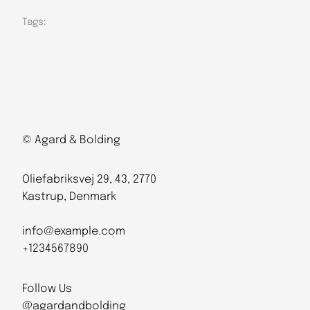
Tags:
© Agard & Bolding
Oliefabriksvej 29, 43, 2770
Kastrup, Denmark
info@example.com
+1234567890
Follow Us
@agardandbolding