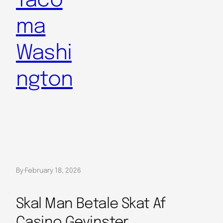
Taco
ma
Washi
ngton
By
·
February 18, 2026
Skal Man Betale Skat Af
Casino Gevinster